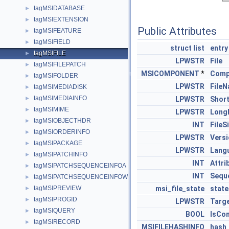
tagMSIDATABASE
►
tagMSIEXTENSION
►
Public Attributes
tagMSIFEATURE
►
tagMSIFIELD
►
struct
list
entry
tagMSIFILE
►
LPWSTR
File
tagMSIFILEPATCH
►
MSICOMPONENT
*
Comp
tagMSIFOLDER
►
LPWSTR
File
tagMSIMEDIADISK
►
tagMSIMEDIAINFO
►
LPWSTR
Shor
tagMSIMIME
►
LPWSTR
Long
tagMSIOBJECTHDR
►
INT
FileS
tagMSIORDERINFO
►
LPWSTR
Vers
tagMSIPACKAGE
►
LPWSTR
Lang
tagMSIPATCHINFO
►
INT
Attri
tagMSIPATCHSEQUENCEINFOA
►
INT
Sequ
tagMSIPATCHSEQUENCEINFOW
►
tagMSIPREVIEW
msi_file_state
state
►
tagMSIPROGID
►
LPWSTR
Targ
tagMSIQUERY
►
BOOL
IsCo
tagMSIRECORD
►
MSIFILEHASHINFO
hash