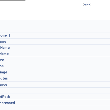
[
legend
]
onent
Name
tName
Name
ize
ion
uage
butes
ence
etPath
mpressed