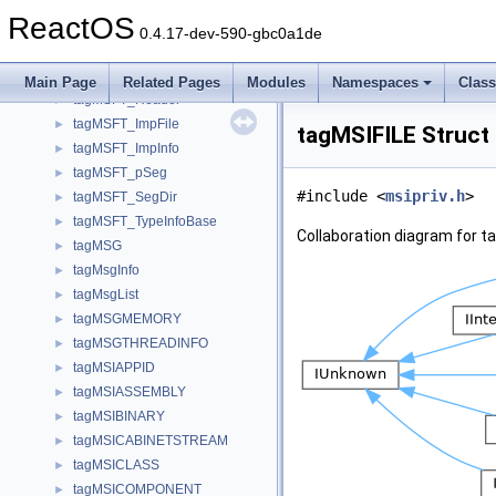
tagMOUSEKEYS
►
ReactOS
tagMPEG1VIDEOINFO
►
0.4.17-dev-590-gbc0a1de
tagMRUINFOA
►
tagMRUINFOW
►
Main Page
Related Pages
Modules
Namespaces
Clas
tagMSFT_Header
►
tagMSFT_ImpFile
►
tagMSIFILE Struct
tagMSFT_ImpInfo
►
tagMSFT_pSeg
►
#include <
msipriv.h
>
tagMSFT_SegDir
►
tagMSFT_TypeInfoBase
►
Collaboration diagram for t
tagMSG
►
tagMsgInfo
►
tagMsgList
►
tagMSGMEMORY
►
tagMSGTHREADINFO
►
tagMSIAPPID
►
tagMSIASSEMBLY
►
tagMSIBINARY
►
tagMSICABINETSTREAM
►
tagMSICLASS
►
tagMSICOMPONENT
►