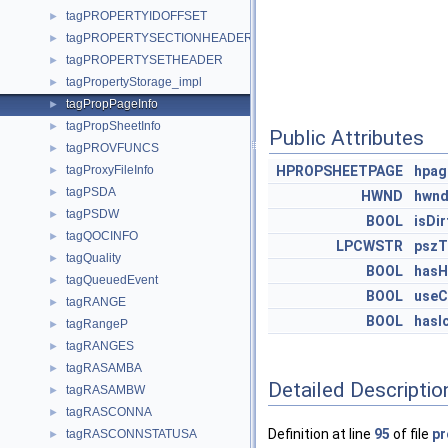
tagPROPERTYIDOFFSET
►
tagPROPERTYSECTIONHEADER
►
tagPROPERTYSETHEADER
►
tagPropertyStorage_impl
►
tagPropPageInfo
►
tagPropSheetInfo
►
Public Attributes
tagPROVFUNCS
►
tagProxyFileInfo
HPROPSHEETPAGE
hpag
►
tagPSDA
►
HWND
hwn
tagPSDW
►
BOOL
isDir
tagQOCINFO
►
LPCWSTR
pszT
tagQuality
►
BOOL
hasH
tagQueuedEvent
►
BOOL
useC
tagRANGE
►
BOOL
hasI
tagRangeP
►
tagRANGES
►
tagRASAMBA
►
Detailed Descriptio
tagRASAMBW
►
tagRASCONNA
►
Definition at line
95
of file
pr
tagRASCONNSTATUSA
►