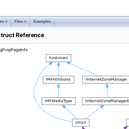
ses
Files
Examples
truct Reference
agPropPageInfo: