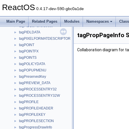
tagPDW
►
ReactOS
tagPELARRAY
►
0.4.17-dev-590-gbc0a1de
tagPERF_INFO
►
tagPICTDESC
►
Main Page
Related Pages
Modules
Namespaces
Clas
tagPIDLCPanelStruct
►
tagPIDLDATA
►
tagPropPageInfo S
tagPIXELFORMATDESCRIPTOR
►
tagPOINT
►
Collaboration diagram for t
tagPOINTFX
►
tagPOINTS
►
tagPOLICYDATA
►
tagPOPUPMENU
►
tagPreservedKey
►
tagPREVIEW_DATA
►
tagPROCESSENTRY32
►
tagPROCESSENTRY32W
►
tagPROFILE
►
tagPROFILEHEADER
►
tagPROFILEKEY
►
tagPROFILESECTION
►
tagProgressDrawInfo
►