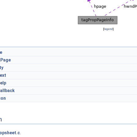
[
legend
]
e
dPage
ty
ext
elp
allback
con
n
opsheet.c
.