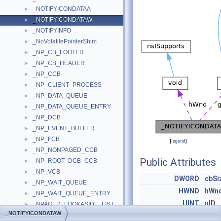
_NOTIFYICONDATAA
►
_NOTIFYICONDATAW
►
_NOTIFYINFO
►
_NoVolatilePointerShim
►
_NP_CB_FOOTER
►
_NP_CB_HEADER
►
_NP_CCB
►
_NP_CLIENT_PROCESS
►
_NP_DATA_QUEUE
►
_NP_DATA_QUEUE_ENTRY
►
_NP_DCB
►
_NP_EVENT_BUFFER
►
_NP_FCB
►
[
legend
]
_NP_NONPAGED_CCB
►
Public Attributes
_NP_ROOT_DCB_CCB
►
_NP_VCB
►
DWORD
cbSi
_NP_WAIT_QUEUE
►
HWND
hWn
_NP_WAIT_QUEUE_ENTRY
►
UINT
uID
_NPAGED_LOOKASIDE_LIST
►
_NOTIFYICONDATAW
_NPEmbedPrint
UINT
uFla
►