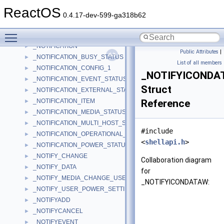
_Not
►
ReactOS
_Not< __false_type >
►
0.4.17-dev-599-ga318b62
_Not_within_traits
►
Toggle main menu visibility
_NoteNode
►
_NOTIFICATION
►
Public Attributes
|
_NOTIFICATION_BUSY_STATUS
►
List of all members
_NOTIFICATION_CONFIG_1
►
_NOTIFYICONDA
_NOTIFICATION_EVENT_STATUS_HEADER
►
Struct
_NOTIFICATION_EXTERNAL_STATUS
►
_NOTIFICATION_ITEM
Reference
►
_NOTIFICATION_MEDIA_STATUS
►
_NOTIFICATION_MULTI_HOST_STATUS
►
#include
_NOTIFICATION_OPERATIONAL_STATUS
►
<
shellapi.h
>
_NOTIFICATION_POWER_STATUS
►
_NOTIFY_CHANGE
►
Collaboration diagram
_NOTIFY_DATA
►
for
_NOTIFY_MEDIA_CHANGE_USER_IN
►
_NOTIFYICONDATAW:
_NOTIFY_USER_POWER_SETTING
►
_NOTIFYADD
►
_NOTIFYCANCEL
►
_NOTIFYEVENT
►