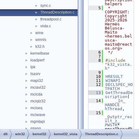
helpers
sync.c
►
    5
 * 
COPYRIGHT:   
ThreadDescription.c
►
Copyright 
threadpool.c
►
2025-2026 
Hermès 
vista.c
►
Bélusca-
Maïto 
wine
►
<hermes.bel
winnls
►
usca-
maito@react
k32.h
►
os.org>
    6
 */
kernelbase
►
    7
loadperf
    8
#include 
►
"
k32_vista.
lpk
►
h
"
    9
lsasrv
►
   10
HRESULT
   11
WINAPI
mapi32
►
   12
DECLSPEC_HO
mciavi32
►
TPATCH
   13
GetThreadDe
mcicda
►
scription
(
   14
_In_
mciqtz32
►
HANDLE
mciseq
►
hThread
,
   15
mciwave
►
_Outptr_res
ult_z_
mgmtapi
►
PWSTR
* 
mlang
►
ppszThreadD
escription)
dll
win32
kernel32
kernel32_vista
ThreadDescription.c
mmdevapi
►
   16
{