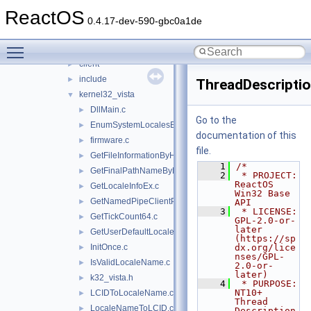
itss
►
ReactOS
jscript
►
0.4.17-dev-590-gbc0a1de
jsproxy
►
Toggle main menu visibility
kernel32
▼
client
►
include
►
ThreadDescriptio
kernel32_vista
▼
DllMain.c
►
Go to the
EnumSystemLocalesEx.c
►
documentation of this
firmware.c
►
file.
GetFileInformationByHandleEx.c
►
    1
/*
GetFinalPathNameByHandle.c
►
    2
 * PROJECT:     
ReactOS 
GetLocaleInfoEx.c
►
Win32 Base 
GetNamedPipeClientProcessId.c
►
API
    3
 * LICENSE:     
GetTickCount64.c
►
GPL-2.0-or-
later 
GetUserDefaultLocaleName.c
►
(https://sp
InitOnce.c
dx.org/lice
►
nses/GPL-
IsValidLocaleName.c
►
2.0-or-
later)
k32_vista.h
►
    4
 * PURPOSE:     
NT10+ 
LCIDToLocaleName.c
►
Thread 
LocaleNameToLCID.c
►
Description 