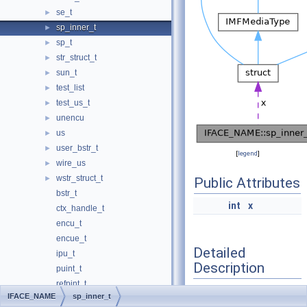
se_t
►
sp_inner_t
►
sp_t
►
str_struct_t
►
sun_t
►
test_list
►
test_us_t
►
unencu
►
us
►
user_bstr_t
►
[
legend
]
wire_us
►
wstr_struct_t
►
Public Attributes
bstr_t
int
x
ctx_handle_t
encu_t
encue_t
Detailed
ipu_t
Description
puint_t
refpint_t
IFACE_NAME
sp_inner_t
Definition at line
163
of
renum_t