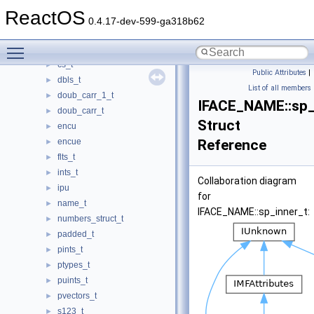
cpuints_t
►
ReactOS
cs_blob_t
►
0.4.17-dev-599-ga318b62
cs_container_t
►
Toggle main menu visibility
cs_data_t
►
cs_t
►
Public Attributes
|
dbls_t
►
List of all members
doub_carr_1_t
►
IFACE_NAME::sp_
doub_carr_t
►
Struct
encu
►
encue
Reference
►
flts_t
►
ints_t
►
Collaboration diagram
ipu
►
for
name_t
►
IFACE_NAME::sp_inner_t:
numbers_struct_t
►
padded_t
►
pints_t
►
ptypes_t
►
puints_t
►
pvectors_t
►
s123_t
►