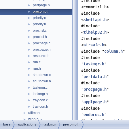
#include
perfpage.h
►
<commctrl.h>
precomp.h
►
#include
priority.c
►
<
shellapi.h
>
priority.h
►
#include
proclist.c
►
<
tlhelp32.h
>
proclist.h
►
#include
procpage.c
►
<
strsafe.h
>
procpage.h
►
#include "
column.h
"
resource.h
►
#include
run.c
►
"
taskmgr.h
"
run.h
►
#include
shutdown.c
►
"
perfdata.h
"
shutdown.h
►
#include
taskmgr.c
►
"
procpage.h
"
taskmgr.h
►
#include
trayicon.c
►
"
applpage.h
"
trayicon.h
►
#include
utilman
►
"
endproc.h
"
winhlp32
►
#include "
graph.h
"
base
applications
taskmgr
precomp.h
winver
►
#include