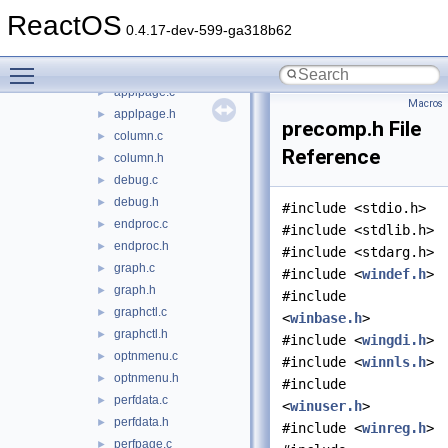
about.c
►
ReactOS
about.h
►
0.4.17-dev-599-ga318b62
affinity.c
►
Toggle main menu visibility
affinity.h
►
applpage.c
►
Macros
applpage.h
►
precomp.h File
column.c
►
Reference
column.h
►
debug.c
►
debug.h
►
#include <stdio.h>
endproc.c
►
#include <stdlib.h>
endproc.h
►
#include <stdarg.h>
graph.c
►
#include <
windef.h
>
graph.h
►
#include
graphctl.c
►
<
winbase.h
>
graphctl.h
►
#include <
wingdi.h
>
optnmenu.c
►
#include <
winnls.h
>
optnmenu.h
►
#include
perfdata.c
►
<
winuser.h
>
perfdata.h
►
#include <
winreg.h
>
perfpage.c
►