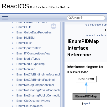
IEnumExtraSearch
►
ReactOS
IEnumFilters
►
0.4.17-dev-590-gbc0a1de
IEnumFiltersImpl
►
Toggle main menu visibility
IEnumFORMATETC
►
IEnumFORMATETCImpl
►
Public Member Func
IEnumGUID
►
|
IEnumGuideDataProperties
►
List of all members
IEnumHLITEM
►
IEnumPIDMap
IEnumIDList
►
Interface
IEnumInputContext
►
IEnumITfCompositionView
Reference
►
IEnumMediaTypes
►
IEnumMediaTypesImpl
►
Inheritance diagram for
IEnumMoniker
►
IEnumPIDMap:
IEnumNetCfgBindingInterfaceImpl
►
IEnumNetCfgBindingPathImpl
►
IEnumNetCfgComponentImpl
►
IEnumNetSharingPrivateConnection
►
IEnumNetSharingPublicConnection
►
IEnumOleDocumentViews
►
[
legend
]
IEnumOleUndoUnits
►