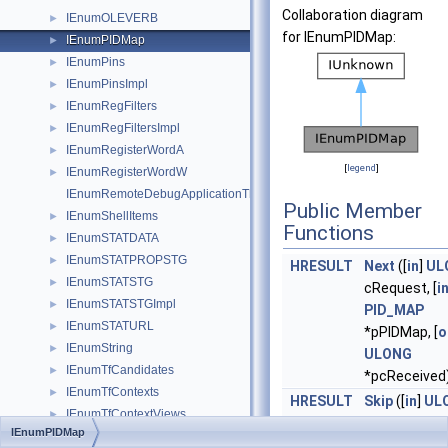
Collaboration diagram
IEnumOLEVERB
►
for IEnumPIDMap:
IEnumPIDMap
►
IEnumPins
►
IEnumPinsImpl
►
IEnumRegFilters
►
IEnumRegFiltersImpl
►
IEnumRegisterWordA
►
[
legend
]
IEnumRegisterWordW
►
IEnumRemoteDebugApplicationThreads
Public Member
IEnumShellItems
►
Functions
IEnumSTATDATA
►
IEnumSTATPROPSTG
►
HRESULT
Next
([
in
]
UL
IEnumSTATSTG
►
cRequest, [
i
IEnumSTATSTGImpl
►
PID_MAP
IEnumSTATURL
►
*pPIDMap, [
o
IEnumString
►
ULONG
IEnumTfCandidates
►
*pcReceived
IEnumTfContexts
►
HRESULT
Skip
([
in
]
UL
IEnumTfContextViews
►
cRecords)
IEnumPIDMap
IEnumTfDisplayAttributeInfo
►