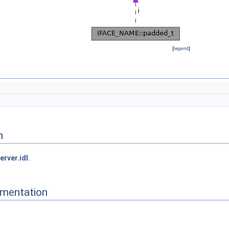
[
legend
]
n
erver.idl
.
mentation