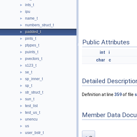
ints_t
►
ipu
►
name_t
►
numbers_struct_t
►
padded_t
►
pints_t
►
Public Attributes
ptypes_t
►
puints_t
int
i
►
pvectors_t
►
char
c
s123_t
►
se_t
►
sp_inner_t
►
Detailed Descriptio
sp_t
►
str_struct_t
►
Definition at line
359
of file
s
sun_t
►
test_list
►
test_us_t
►
Member Data Docu
unencu
►
us
►
user_bstr_t
►