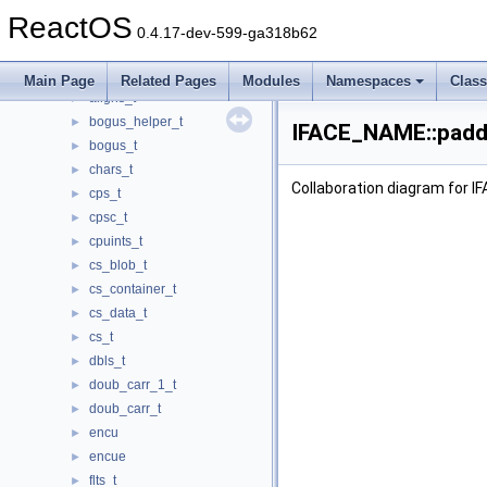
IExtractIconW
►
ReactOS
if_statement_t
►
0.4.17-dev-599-ga318b62
iface_details
►
IFACE_NAME
▼
Main Page
Related Pages
Modules
Namespaces
Clas
aligns_t
►
bogus_helper_t
►
IFACE_NAME::padd
bogus_t
►
chars_t
►
Collaboration diagram for 
cps_t
►
cpsc_t
►
cpuints_t
►
cs_blob_t
►
cs_container_t
►
cs_data_t
►
cs_t
►
dbls_t
►
doub_carr_1_t
►
doub_carr_t
►
encu
►
encue
►
flts_t
►