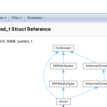
ses
Files
Examples
ed_t Struct Reference
IFACE_NAME::padded_t: