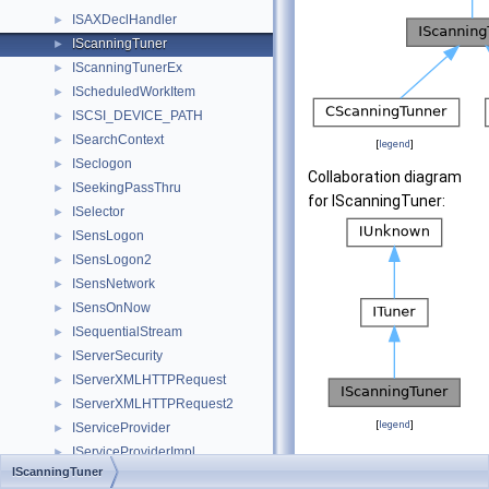
ISAXDeclHandler
►
IScanningTuner
►
IScanningTunerEx
►
IScheduledWorkItem
►
ISCSI_DEVICE_PATH
►
ISearchContext
►
[
legend
]
ISeclogon
►
Collaboration diagram
ISeekingPassThru
►
for IScanningTuner:
ISelector
►
ISensLogon
►
ISensLogon2
►
ISensNetwork
►
ISensOnNow
►
ISequentialStream
►
IServerSecurity
►
IServerXMLHTTPRequest
►
IServerXMLHTTPRequest2
►
[
legend
]
IServiceProvider
►
IServiceProviderImpl
►
Public Member
IScanningTuner
ISessionProperties
►