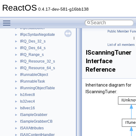
IRpcHelper
►
ReactOS
IRpcOptions
►
0.4.17-dev-581-g16bb138
IRpcProxyBuffer
►
Toggle main menu visibility
Irpcss
►
IRpcStubBuffer
►
Public Member Func
IRpcSyntaxNegotiate
►
|
IRQ_Des_32_s
►
List of all members
IRQ_Des_64_s
►
IScanningTuner
IRQ_Range_s
►
Interface
IRQ_Resource_32_s
►
IRQ_Resource_64_s
Reference
►
IRunnableObject
►
IRunnableTask
►
Inheritance diagram for
IRunningObjectTable
►
IScanningTuner:
Is16vec8
►
Is32vec4
►
Is8vec16
►
ISampleGrabber
►
ISampleGrabberCB
►
ISAXAttributes
►
ISAXContentHandler
►