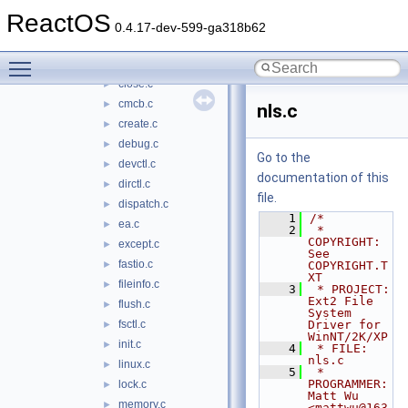
nls
►
ReactOS
access.c
►
0.4.17-dev-599-ga318b62
block.c
►
Toggle main menu visibility
cleanup.c
►
close.c
►
cmcb.c
►
nls.c
create.c
►
debug.c
►
Go to the
devctl.c
►
documentation of this
dirctl.c
►
file.
dispatch.c
►
    1
/*
ea.c
►
    2
 * 
COPYRIGHT:        
except.c
►
See 
fastio.c
►
COPYRIGHT.T
XT
fileinfo.c
►
    3
 * PROJECT:          
Ext2 File 
flush.c
►
System 
fsctl.c
Driver for 
►
WinNT/2K/XP
init.c
►
    4
 * FILE:             
nls.c
linux.c
►
    5
 * 
PROGRAMMER:       
lock.c
►
Matt Wu 
memory.c
►
<mattwu@163