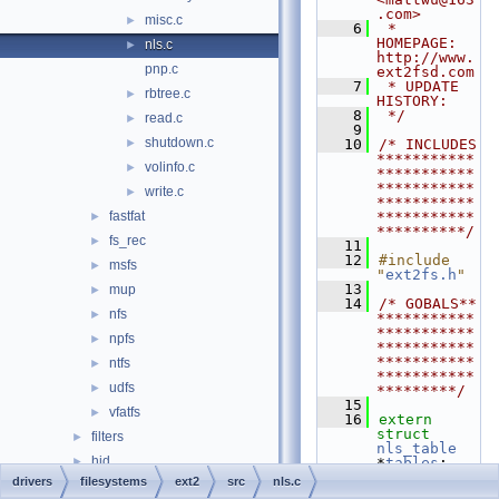
.com>
misc.c
►
    6
 * 
HOMEPAGE:         
nls.c
►
http://www.
pnp.c
ext2fsd.com
    7
 * UPDATE 
rbtree.c
►
HISTORY:
    8
 */
read.c
►
    9
shutdown.c
►
   10
/* INCLUDES 
***********
volinfo.c
►
***********
***********
write.c
►
***********
fastfat
***********
►
**********/
fs_rec
►
   11
   12
#include 
msfs
►
"
ext2fs.h
"
   13
mup
►
   14
/* GOBALS** 
nfs
►
***********
***********
npfs
►
***********
***********
ntfs
►
***********
udfs
►
*********/
   15
vfatfs
►
   16
extern
struct 
filters
►
nls_table
hid
►
*
tables
;
   17
extern
drivers
filesystems
ext2
src
nls.c
input
►
spinlock_t