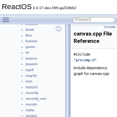
cmdutils
►
ReactOS
control
►
0.4.17-dev-599-ga318b62
drwtsn32
►
Toggle main menu visibility
dxdiag
►
extrac32
►
Variables
findstr
►
canvas.cpp File
fltmc
►
Reference
fontview
►
games
►
hh
►
#include
iexplore
►
"
precomp.h
"
kbswitch
►
Include dependency
logoff
►
graph for canvas.cpp:
magnify
►
mmc
►
mplay32
►
msconfig
►
msconfig_new
►
mscutils
►
mshta
►
mspaint
▼