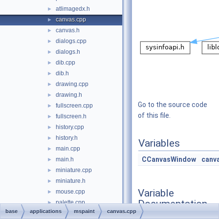
atlimagedx.h
►
canvas.cpp
►
canvas.h
►
dialogs.cpp
►
dialogs.h
►
dib.cpp
►
dib.h
►
drawing.cpp
►
drawing.h
►
Go to the source code
fullscreen.cpp
►
of this file.
fullscreen.h
►
history.cpp
►
history.h
►
Variables
main.cpp
►
CCanvasWindow
canv
main.h
►
miniature.cpp
►
miniature.h
►
Variable
mouse.cpp
►
Documentation
palette.cpp
►
base
applications
mspaint
canvas.cpp
palette.h
►