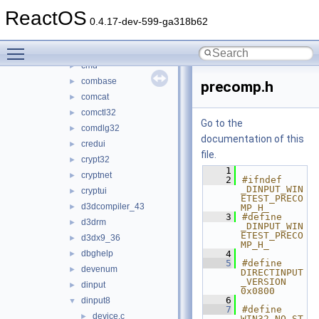
avifil32
►
ReactOS
bcrypt
►
0.4.17-dev-599-ga318b62
browseui
►
Toggle main menu visibility
cabinet
►
cmd
►
combase
►
precomp.h
comcat
►
comctl32
►
Go to the
comdlg32
►
documentation of this
credui
►
file.
crypt32
►
    1
cryptnet
►
    2
#ifndef 
_DINPUT_WIN
cryptui
►
ETEST_PRECO
d3dcompiler_43
►
MP_H_
    3
#define 
d3drm
►
_DINPUT_WIN
ETEST_PRECO
d3dx9_36
►
MP_H_
dbghelp
    4
►
    5
#define 
devenum
►
DIRECTINPUT
_VERSION 
dinput
►
0x0800
    6
dinput8
▼
    7
#define 
device.c
►
WIN32_NO_ST