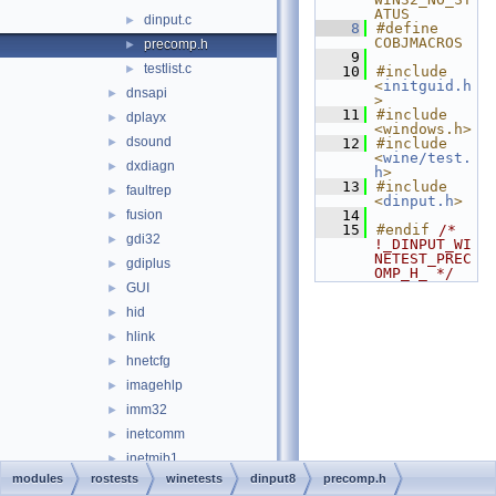
ATUS
dinput.c
►
    8
#define 
COBJMACROS
precomp.h
►
    9
testlist.c
►
   10
#include 
<
initguid.h
dnsapi
►
>
   11
#include 
dplayx
►
<windows.h>
dsound
►
   12
#include 
<
wine/test.
dxdiagn
►
h
>
   13
#include 
faultrep
►
<
dinput.h
>
fusion
   14
►
   15
#endif 
/* 
gdi32
►
!_DINPUT_WI
NETEST_PREC
gdiplus
►
OMP_H_ */
GUI
►
hid
►
hlink
►
hnetcfg
►
imagehlp
►
imm32
►
inetcomm
►
inetmib1
►
modules
rostests
winetests
dinput8
precomp.h
iphlpapi
►