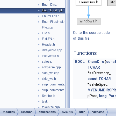
EnumDirs.h
►
EnumDirsImpl.h
►
EnumFiles.h
►
EnumFilesImpl.h
►
File.cpp
Go to the source code
File.h
►
of this file.
FixLFN.h
►
Header.h
►
iskeyword.cpp
►
Functions
iskeyword.h
►
BOOL
EnumDirs
(
cons
safestr.h
►
TCHAR
sdkparse.cpp
►
*szDirectory_,
skip_ws.cpp
►
const
TCHAR
skip_ws.h
►
*szFileSpec,
strip_comments.cpp
►
MYENUMDIRSP
strip_comments.h
►
pProc,
long
lPar
Symbol.h
►
test.h
►
tokenize.cpp
►
modules
rosapps
applications
sysutils
utils
sdkparse
Function
tokenize.h
►