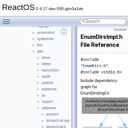
logevent
►
ReactOS
lsdd
►
0.4.17-dev-590-gbc0a1de
mkdosfs
►
Toggle main menu visibility
pedump
►
regexpl
►
Functions
screenshot
►
EnumDirsImpl.h
systeminfo
►
File Reference
tlist
►
utils
▼
driver
►
#include
infinst
►
"
EnumDirs.h
"
nts2w32err
►
#include <stdio.h>
objdir
►
Include dependency
partinfo
►
graph for
pnpdump
►
EnumDirsImpl.h:
ps
►
rosperf
►
sdkparse
▼
assert.h
►
binary2cstr.cpp
►
binary2cstr.h
►