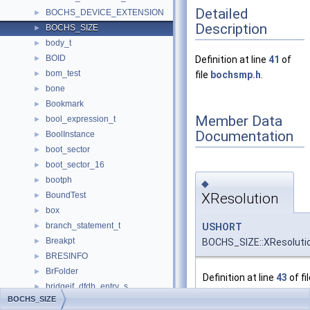
Detailed
BOCHS_DEVICE_EXTENSION
►
Description
BOCHS_SIZE
►
body_t
►
BOID
►
Definition at line
41
of
bom_test
►
file
bochsmp.h
.
bone
►
Bookmark
►
Member Data
bool_expression_t
►
Documentation
BoolInstance
►
boot_sector
►
boot_sector_16
►
bootph
►
◆
XResolution
BoundTest
►
box
►
branch_statement_t
USHORT
►
Breakpt
BOCHS_SIZE::XResoluti
►
BRESINFO
►
BrFolder
►
Definition at line
43
of fi
bridgeif_dfdb_entry_s
►
bochsmp.h
.
BOCHS_SIZE
bridgeif_dfdb_s
►