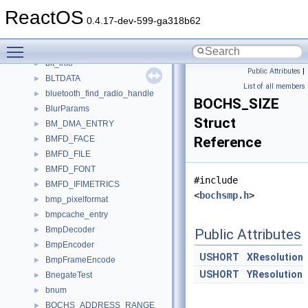
BlockChainRun
►
ReactOS
BlockChainStream
►
0.4.17-dev-599-ga318b62
blocking_thread_args
►
Toggle main menu visibility
blockProperties_t
►
blt_info
►
Public Attributes
|
BLTDATA
►
List of all members
bluetooth_find_radio_handle
►
BOCHS_SIZE
BlurParams
►
Struct
BM_DMA_ENTRY
►
BMFD_FACE
Reference
►
BMFD_FILE
►
BMFD_FONT
►
#include
BMFD_IFIMETRICS
►
<
bochsmp.h
>
bmp_pixelformat
►
bmpcache_entry
►
BmpDecoder
►
Public Attributes
BmpEncoder
►
USHORT
XResolution
BmpFrameEncode
►
USHORT
YResolution
BnegateTest
►
bnum
►
BOCHS_ADDRESS_RANGE
►