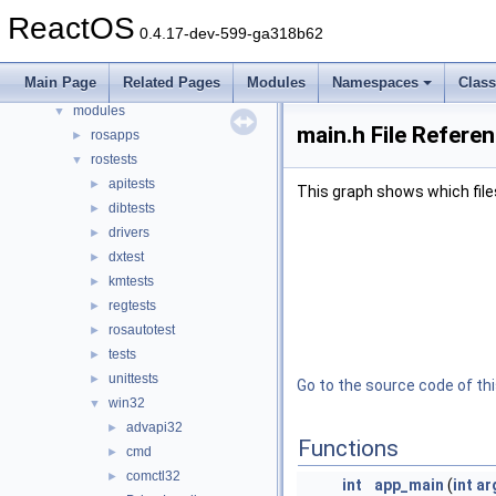
dll
►
ReactOS
0.4.17-dev-599-ga318b62
drivers
►
hal
►
Main Page
Related Pages
Modules
Namespaces
Clas
media
►
modules
▼
main.h File Refere
rosapps
►
rostests
▼
apitests
►
This graph shows which files d
dibtests
►
drivers
►
dxtest
►
kmtests
►
regtests
►
rosautotest
►
tests
►
unittests
►
Go to the source code of this
win32
▼
advapi32
►
Functions
cmd
►
comctl32
►
int
app_main
(
int
ar