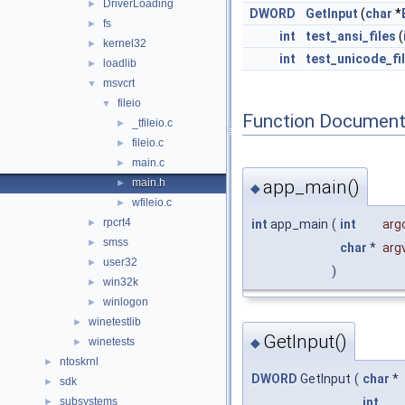
DriverLoading
►
DWORD
GetInput
(
char
*
fs
►
int
test_ansi_files
(
kernel32
►
int
test_unicode_fi
loadlib
►
msvcrt
▼
fileio
▼
Function Document
_tfileio.c
►
fileio.c
►
main.c
►
app_main()
main.h
►
◆
wfileio.c
►
rpcrt4
int
app_main
(
int
arg
►
smss
►
char
*
arg
user32
►
)
win32k
►
winlogon
►
winetestlib
►
GetInput()
◆
winetests
►
ntoskrnl
►
DWORD
GetInput
(
char
*
sdk
►
subsystems
int
►