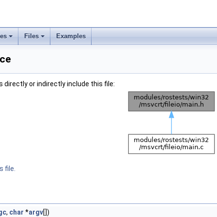
ses
Files
Examples
nce
irectly or indirectly include this file:
 file.
gc
,
char
*
argv
[])