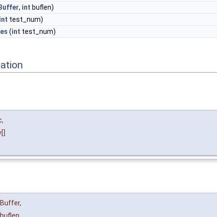
Buffer
,
int
buflen)
int
test_num)
les
(
int
test_num)
ation
c
,
v
[]
Buffer
,
buflen