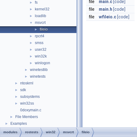
file
main.c
[code]
fs
►
file
main.h
[code]
kernel32
►
loadlib
►
file
wfileio.c
[code]
msvcrt
▼
fileio
►
rpcrt4
►
smss
►
user32
►
win32k
►
winlogon
►
winetestlib
►
winetests
►
ntoskrnl
►
sdk
►
subsystems
►
win32ss
►
0doxymain.c
File Members
►
Examples
►
modules
rostests
win32
msvcrt
fileio