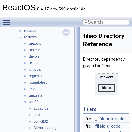
drivers
ReactOS
►
0.4.17-dev-590-gbc0a1de
hal
►
media
►
Toggle main menu visibility
modules
▼
rosapps
►
fileio Directory
rostests
▼
Reference
apitests
►
dibtests
►
drivers
►
Directory dependency
dxtest
►
graph for fileio:
kmtests
►
regtests
►
rosautotest
►
tests
►
unittests
►
win32
▼
Files
advapi32
►
cmd
►
file
_tfileio.c
[code]
comctl32
►
file
fileio.c
[code]
DriverLoading
►