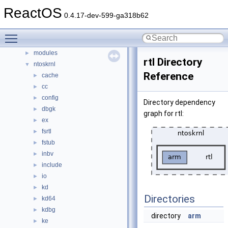
dll
ReactOS
►
0.4.17-dev-599-ga318b62
drivers
►
hal
►
Toggle main menu visibility
media
►
modules
►
rtl Directory
ntoskrnl
▼
Reference
cache
►
cc
►
config
►
Directory dependency
dbgk
►
graph for rtl:
ex
►
fsrtl
►
fstub
►
inbv
►
include
►
io
►
kd
►
Directories
kd64
►
kdbg
►
directory
arm
ke
►