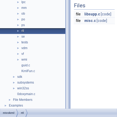
lpc
►
Files
mm
►
ob
►
file
libsupp.c
[code]
po
►
file
misc.c
[code]
ps
►
rtl
►
se
►
tests
►
vdm
►
vf
►
wmi
►
guid.c
KrnlFun.c
sdk
►
subsystems
►
win32ss
►
0doxymain.c
File Members
►
Examples
►
ntoskrnl
rtl