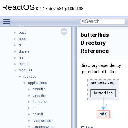
Modules
►
ReactOS
Namespaces
►
0.4.17-dev-581-g16bb138
Classes
►
Toggle main menu visibility
Files
▼
File List
▼
base
►
butterflies
boot
►
Directory
dll
►
Reference
drivers
►
hal
►
media
►
Directory dependency
modules
▼
graph for butterflies:
rosapps
▼
applications
▼
cmdutils
►
devutils
►
fraginator
►
net
►
notevil
►
rosinternals
►
screensavers
▼