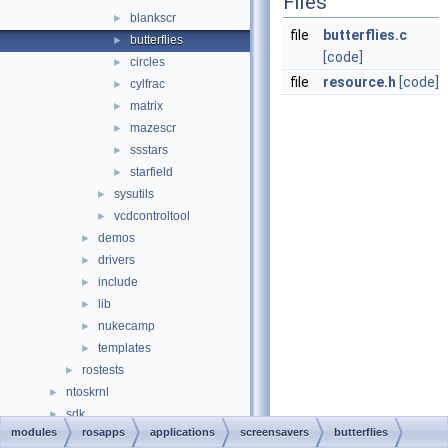
Files
blankscr
►
file
butterflies.c
butterflies
►
[code]
circles
►
file
resource.h
[code]
cylfrac
►
matrix
►
mazescr
►
ssstars
►
starfield
►
sysutils
►
vcdcontroltool
►
demos
►
drivers
►
include
►
lib
►
nukecamp
►
templates
►
rostests
►
ntoskrnl
►
sdk
►
modules
rosapps
applications
screensavers
butterflies
subsystems
►