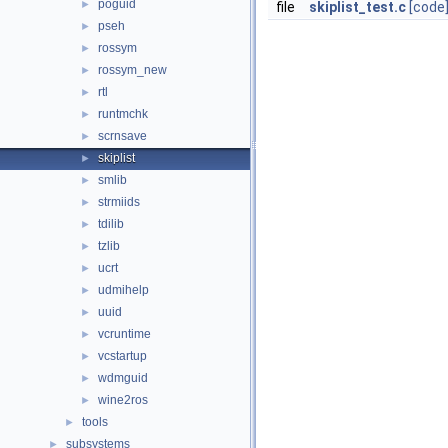
poguid
►
file
skiplist_test.c
[code
pseh
►
rossym
►
rossym_new
►
rtl
►
runtmchk
►
scrnsave
►
skiplist
►
smlib
►
strmiids
►
tdilib
►
tzlib
►
ucrt
►
udmihelp
►
uuid
►
vcruntime
►
vcstartup
►
wdmguid
►
wine2ros
►
tools
►
subsystems
►