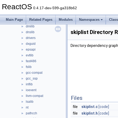
crt
►
ReactOS
0.4.17-dev-599-ga318b62
crtheap
►
cryptlib
►
Main Page
Related Pages
Modules
Namespaces
Clas
delayimp
►
dmilib
►
skiplist Directory 
dnslib
►
drivers
►
dxguid
►
Directory dependency graph f
epsapi
►
evtlib
►
fast486
►
fslib
►
gcc-compat
►
gcc_ssp
►
inflib
►
ioevent
►
llvm-compat
►
Files
lsalib
►
file
skiplist.c
[code]
nt
►
file
skiplist.h
[code]
pathcch
►