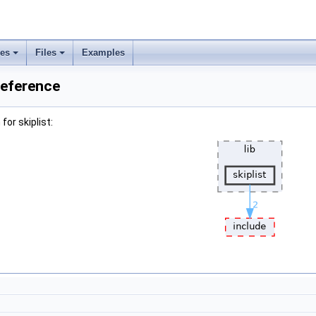
ses
Files
Examples
Reference
or skiplist: