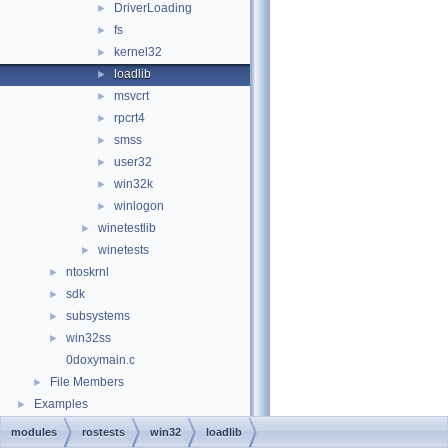
DriverLoading
►
fs
►
kernel32
►
loadlib
►
msvcrt
►
rpcrt4
►
smss
►
user32
►
win32k
►
winlogon
►
winetestlib
►
winetests
►
ntoskrnl
►
sdk
►
subsystems
►
win32ss
►
0doxymain.c
File Members
►
Examples
►
modules
rostests
win32
loadlib