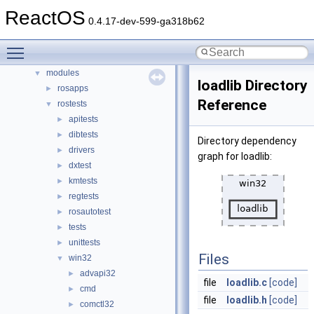
dll
ReactOS
►
0.4.17-dev-599-ga318b62
drivers
►
hal
►
Toggle main menu visibility
media
►
modules
▼
loadlib Directory
rosapps
►
Reference
rostests
▼
apitests
►
dibtests
►
Directory dependency
drivers
►
graph for loadlib:
dxtest
►
kmtests
►
regtests
►
rosautotest
►
tests
►
unittests
►
Files
win32
▼
advapi32
►
file
loadlib.c
[code]
cmd
►
file
loadlib.h
[code]
comctl32
►