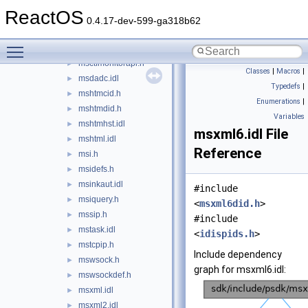
msacmdlg.h
►
ReactOS
mscat.h
►
0.4.17-dev-599-ga318b62
mscoree.idl
►
Toggle main menu visibility
msctf.idl
►
msctfmonitorapi.h
►
Classes
|
Macros
|
msdadc.idl
►
Typedefs
|
mshtmcid.h
►
Enumerations
|
mshtmdid.h
►
Variables
mshtmhst.idl
►
msxml6.idl File
mshtml.idl
►
Reference
msi.h
►
msidefs.h
►
msinkaut.idl
►
#include
msiquery.h
►
<
msxml6did.h
>
mssip.h
►
#include
mstask.idl
►
<
idispids.h
>
mstcpip.h
►
Include dependency
mswsock.h
►
graph for msxml6.idl:
mswsockdef.h
►
msxml.idl
►
msxml2.idl
►