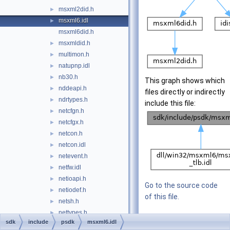
msxml2did.h
►
msxml6.idl
►
msxml6did.h
msxmldid.h
►
multimon.h
►
natupnp.idl
►
nb30.h
►
This graph shows which
nddeapi.h
►
files directly or indirectly
ndrtypes.h
►
include this file:
netcfgn.h
►
netcfgx.h
►
netcon.h
►
netcon.idl
►
netevent.h
►
netfw.idl
►
netioapi.h
►
Go to the source code
netiodef.h
►
of this file.
netsh.h
►
nettypes.h
►
sdk
include
psdk
msxml6.idl
Classes
newdev.h
►