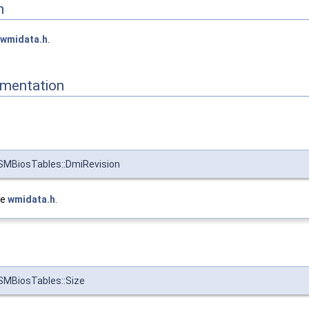
n
wmidata.h
.
mentation
BiosTables::DmiRevision
le
wmidata.h
.
BiosTables::Size