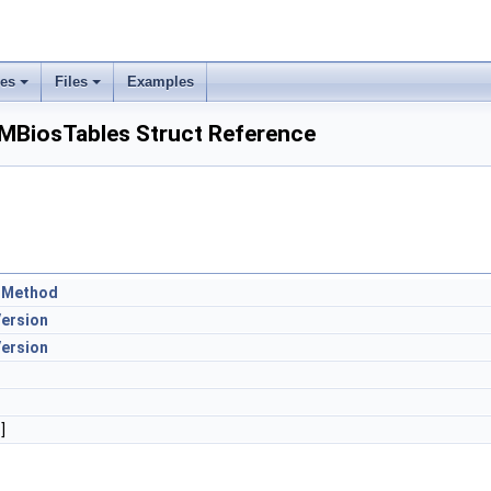
ses
Files
Examples
iosTables Struct Reference
gMethod
ersion
ersion
]