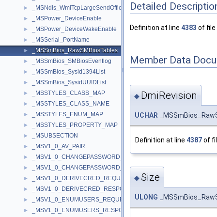
Detailed Descriptio
_MSNdis_WmiTcpLargeSendOffloadV2_IPv6
►
_MSPower_DeviceEnable
►
Definition at line
4383
of file
_MSPower_DeviceWakeEnable
►
_MSSerial_PortName
►
_MSSmBios_RawSMBiosTables
►
Member Data Docu
_MSSmBios_SMBiosEventlog
►
_MSSmBios_Sysid1394List
►
_MSSmBios_SysidUUIDList
►
DmiRevision
_MSSTYLES_CLASS_MAP
►
◆
_MSSTYLES_CLASS_NAME
►
_MSSTYLES_ENUM_MAP
UCHAR
_MSSmBios_RawSM
►
_MSSTYLES_PROPERTY_MAP
►
_MSUBSECTION
►
Definition at line
4387
of fi
_MSV1_0_AV_PAIR
►
_MSV1_0_CHANGEPASSWORD_REQUEST
►
_MSV1_0_CHANGEPASSWORD_RESPONSE
►
Size
◆
_MSV1_0_DERIVECRED_REQUEST
►
_MSV1_0_DERIVECRED_RESPONSE
►
ULONG
_MSSmBios_RawSM
_MSV1_0_ENUMUSERS_REQUEST
►
_MSV1_0_ENUMUSERS_RESPONSE
►