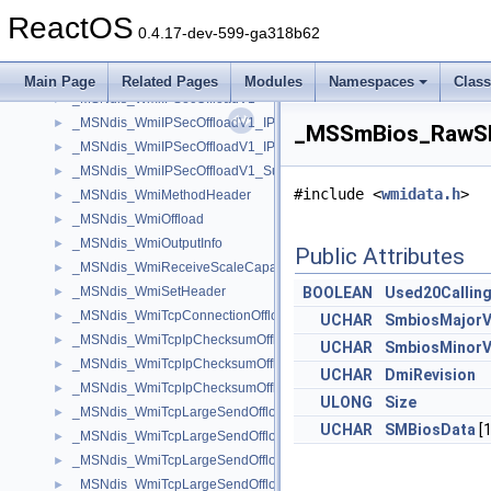
_MSNdis_VendorID
►
ReactOS
_MSNdis_VlanIdentifier
►
0.4.17-dev-599-ga318b62
_MSNdis_WmiEnumAdapter
►
_MSNdis_WmiHDSplitCurrentConfig
►
Main Page
Related Pages
Modules
Namespaces
Clas
_MSNdis_WmiIPSecOffloadV1
►
_MSNdis_WmiIPSecOffloadV1_IPv4AH
►
_MSSmBios_RawSMB
_MSNdis_WmiIPSecOffloadV1_IPv4ESP
►
_MSNdis_WmiIPSecOffloadV1_Supported
►
#include <
wmidata.h
>
_MSNdis_WmiMethodHeader
►
_MSNdis_WmiOffload
►
_MSNdis_WmiOutputInfo
►
Public Attributes
_MSNdis_WmiReceiveScaleCapabilities
►
_MSNdis_WmiSetHeader
BOOLEAN
Used20Callin
►
_MSNdis_WmiTcpConnectionOffload
►
UCHAR
SmbiosMajorV
_MSNdis_WmiTcpIpChecksumOffload
►
UCHAR
SmbiosMinorV
_MSNdis_WmiTcpIpChecksumOffload_IPv4TransmitReceive
►
UCHAR
DmiRevision
_MSNdis_WmiTcpIpChecksumOffload_IPv6TransmitReceive
►
ULONG
Size
_MSNdis_WmiTcpLargeSendOffloadV1
►
UCHAR
SMBiosData
[1
_MSNdis_WmiTcpLargeSendOffloadV1_IPv4
►
_MSNdis_WmiTcpLargeSendOffloadV2
►
_MSNdis_WmiTcpLargeSendOffloadV2_IPv4
►