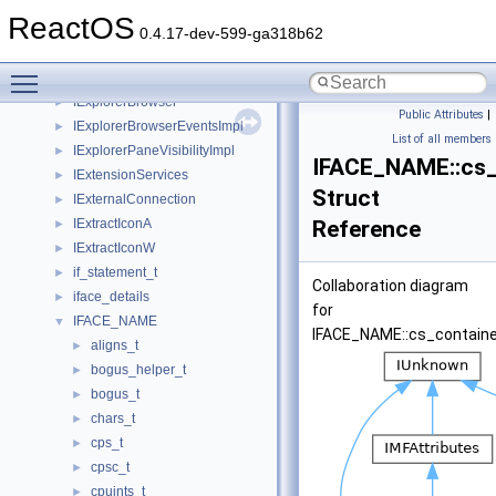
IErrorLog
►
ReactOS
IEThreadParamBlock
►
0.4.17-dev-599-ga318b62
IEvalRat
►
Toggle main menu visibility
IExpDispSupport
►
IExplorerBrowser
►
Public Attributes
|
IExplorerBrowserEventsImpl
►
List of all members
IExplorerPaneVisibilityImpl
►
IFACE_NAME::cs_
IExtensionServices
►
Struct
IExternalConnection
►
IExtractIconA
Reference
►
IExtractIconW
►
if_statement_t
►
Collaboration diagram
iface_details
►
for
IFACE_NAME
▼
IFACE_NAME::cs_containe
aligns_t
►
bogus_helper_t
►
bogus_t
►
chars_t
►
cps_t
►
cpsc_t
►
cpuints_t
►