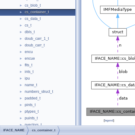
cs_blob_t
►
cs_container_t
►
cs_data_t
►
cs_t
►
dbls_t
►
doub_carr_1_t
►
doub_carr_t
►
encu
►
encue
►
flts_t
►
ints_t
►
ipu
►
name_t
►
numbers_struct_t
►
padded_t
►
pints_t
►
ptypes_t
►
puints_t
►
[
legend
]
pvectors_t
►
IFACE_NAME
cs_container_t
s123_t
►
Public Attributes