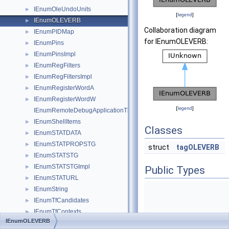
IEnumOleUndoUnits
►
[
legend
]
IEnumOLEVERB
►
Collaboration diagram
IEnumPIDMap
►
for IEnumOLEVERB:
IEnumPins
►
IEnumPinsImpl
►
IEnumRegFilters
►
IEnumRegFiltersImpl
►
IEnumRegisterWordA
►
IEnumRegisterWordW
►
[
legend
]
IEnumRemoteDebugApplicationThreads
IEnumShellItems
►
Classes
IEnumSTATDATA
►
IEnumSTATPROPSTG
►
struct
tagOLEVERB
IEnumSTATSTG
►
IEnumSTATSTGImpl
►
Public Types
IEnumSTATURL
►
IEnumString
►
IEnumTfCandidates
►
IEnumTfContexts
►
IEnumOLEVERB
IEnumTfContextViews
►