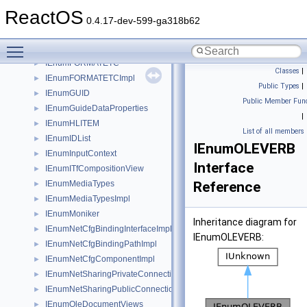
IEnumDMOImpl
►
ReactOS
IEnumExtraSearch
►
0.4.17-dev-599-ga318b62
IEnumFilters
►
Toggle main menu visibility
IEnumFiltersImpl
►
IEnumFORMATETC
►
Classes
|
IEnumFORMATETCImpl
►
Public Types
|
IEnumGUID
►
Public Member Func
IEnumGuideDataProperties
►
|
IEnumHLITEM
►
List of all members
IEnumIDList
►
IEnumOLEVERB
IEnumInputContext
►
Interface
IEnumITfCompositionView
►
IEnumMediaTypes
Reference
►
IEnumMediaTypesImpl
►
IEnumMoniker
►
Inheritance diagram for
IEnumNetCfgBindingInterfaceImpl
►
IEnumOLEVERB:
IEnumNetCfgBindingPathImpl
►
IEnumNetCfgComponentImpl
►
IEnumNetSharingPrivateConnection
►
IEnumNetSharingPublicConnection
►
IEnumOleDocumentViews
►