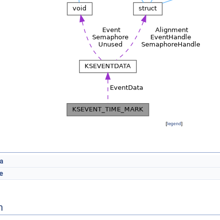
[
legend
]
a
e
n