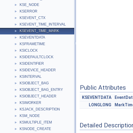
KSE_NODE
►
KSERROR
►
KSEVENT_CTX
►
KSEVENT_TIME_INTERVAL
►
KSEVENT_TIME_MARK
►
KSEVENTDATA
►
KSFRAMETIME
►
KSICLOCK
►
KSIDEFAULTCLOCK
►
KSIDENTIFIER
►
KSIDEVICE_HEADER
►
KSINTERVAL
►
KSIOBJECT_BAG
►
Public Attributes
KSIOBJECT_BAG_ENTRY
►
KSIOBJECT_HEADER
►
KSEVENTDATA
EventDat
KSIWORKER
►
LONGLONG
MarkTim
KSJACK_DESCRIPTION
►
KSM_NODE
►
KSMULTIPLE_ITEM
►
Detailed Descriptio
KSNODE_CREATE
►