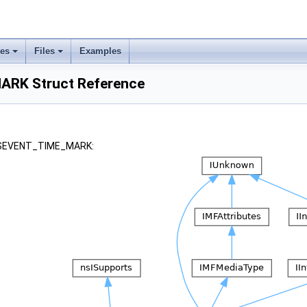
ses
Files
Examples
RK Struct Reference
r KSEVENT_TIME_MARK: