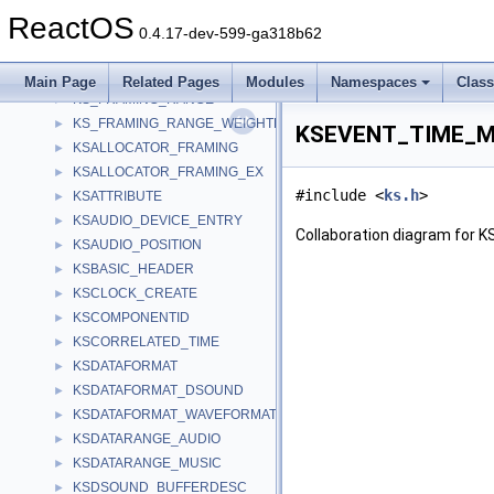
KO_OBJECT_HEADER
►
ReactOS
KS_COMPRESSION
►
0.4.17-dev-599-ga318b62
KS_DRIVER_EXTENSION
►
KS_FRAMING_ITEM
►
Main Page
Related Pages
Modules
Namespaces
Clas
KS_FRAMING_RANGE
►
KS_FRAMING_RANGE_WEIGHTED
►
KSEVENT_TIME_MA
KSALLOCATOR_FRAMING
►
KSALLOCATOR_FRAMING_EX
►
#include <
ks.h
>
KSATTRIBUTE
►
KSAUDIO_DEVICE_ENTRY
►
Collaboration diagram fo
KSAUDIO_POSITION
►
KSBASIC_HEADER
►
KSCLOCK_CREATE
►
KSCOMPONENTID
►
KSCORRELATED_TIME
►
KSDATAFORMAT
►
KSDATAFORMAT_DSOUND
►
KSDATAFORMAT_WAVEFORMATEX
►
KSDATARANGE_AUDIO
►
KSDATARANGE_MUSIC
►
KSDSOUND_BUFFERDESC
►