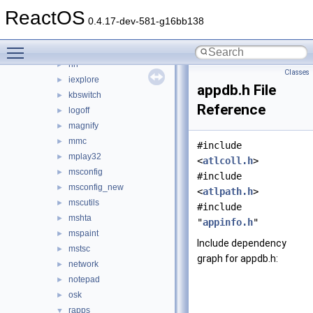
findstr
►
ReactOS
fltmc
►
0.4.17-dev-581-g16bb138
fontview
►
Toggle main menu visibility
games
►
hh
►
Classes
iexplore
►
appdb.h File
kbswitch
►
Reference
logoff
►
magnify
►
mmc
►
#include
mplay32
►
<
atlcoll.h
>
msconfig
►
#include
msconfig_new
►
<
atlpath.h
>
mscutils
►
#include
mshta
►
"
appinfo.h
"
mspaint
►
Include dependency
mstsc
►
graph for appdb.h:
network
►
notepad
►
osk
►
rapps
▼