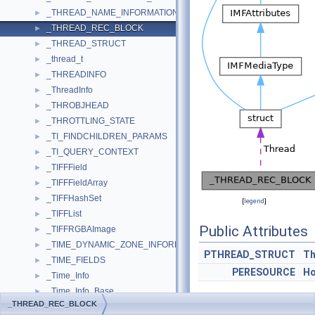
_THREAD_NAME_INFORMATION
►
_THREAD_REC_BLOCK
►
_THREAD_STRUCT
►
_thread_t
►
_THREADINFO
►
_ThreadInfo
►
_THROBJHEAD
►
_THROTTLING_STATE
►
_TI_FINDCHILDREN_PARAMS
►
_TI_QUERY_CONTEXT
►
_TIFFField
►
_TIFFFieldArray
►
_TIFFHashSet
►
[
legend
]
_TIFFList
►
Public Attributes
_TIFFRGBAImage
►
_TIME_DYNAMIC_ZONE_INFORMATION
►
PTHREAD_STRUCT
Th
_TIME_FIELDS
►
PERESOURCE
Ho
_Time_Info
►
_Time_Info_Base
►
_THREAD_REC_BLOCK
_TIME_OF_DAY_INFO
►