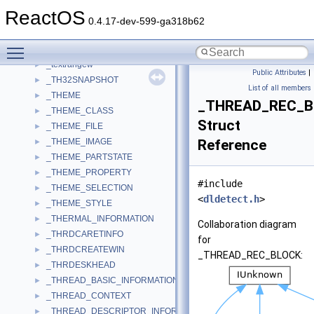
_TEXT2_ORDER
►
ReactOS
_TEXTMODE_BUFFER_INFO
►
0.4.17-dev-599-ga318b62
_TEXTMODE_SCREEN_BUFFER
►
Toggle main menu visibility
_textrange
►
_textrangew
►
Public Attributes
|
_TH32SNAPSHOT
►
List of all members
_THEME
►
_THREAD_REC_B
_THEME_CLASS
►
Struct
_THEME_FILE
►
_THEME_IMAGE
Reference
►
_THEME_PARTSTATE
►
_THEME_PROPERTY
►
#include
_THEME_SELECTION
►
<
dldetect.h
>
_THEME_STYLE
►
_THERMAL_INFORMATION
►
Collaboration diagram
_THRDCARETINFO
►
for
_THRDCREATEWIN
►
_THREAD_REC_BLOCK:
_THRDESKHEAD
►
_THREAD_BASIC_INFORMATION
►
_THREAD_CONTEXT
►
_THREAD_DESCRIPTOR_INFORMATION
►