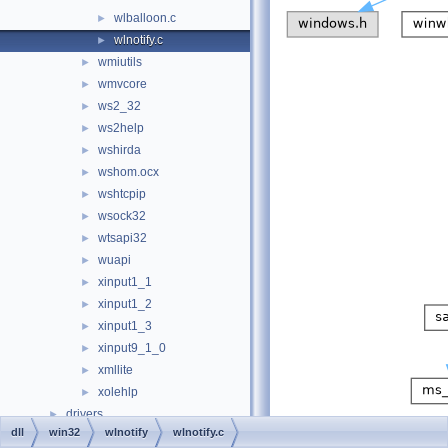
wlballoon.c
►
wlnotify.c
►
wmiutils
►
wmvcore
►
ws2_32
►
ws2help
►
wshirda
►
wshom.ocx
►
wshtcpip
►
wsock32
►
wtsapi32
►
wuapi
►
xinput1_1
►
xinput1_2
►
xinput1_3
►
xinput9_1_0
►
xmllite
►
xolehlp
►
drivers
►
dll
win32
wlnotify
wlnotify.c
Go to the source code
hal
►