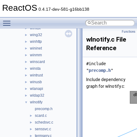
wdmaud.drv
►
ReactOS
windowscodecs
►
0.4.17-dev-581-g16bb138
windowscodecsext
►
Toggle main menu visibility
winemp3.acm
►
winfax
►
Functions
wing32
►
wlnotify.c File
winhttp
►
Reference
wininet
►
winmm
►
winscard
►
#include
winsta
►
"
precomp.h
"
wintrust
►
Include dependency
winusb
►
graph for wlnotify.c:
wlanapi
►
wldap32
►
wlnotify
▼
precomp.h
scard.c
►
schedsvc.c
►
senssvc.c
►
termserv.c
►