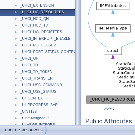
_UHCI_EXTENSION
►
_UHCI_HC_RESOURCES
►
_UHCI_HCD_QH
►
_UHCI_HCD_TD
►
_UHCI_HW_REGISTERS
►
_UHCI_INTERRUPT_ENABLE
►
_UHCI_PCI_LEGSUP
►
_UHCI_PORT_STATUS_CONTROL
►
_UHCI_QH
►
_UHCI_TD
►
_UHCI_TD_TOKEN
►
_UHCI_TRANSFER
►
_UHCI_USB_COMMAND
►
_UHCI_USB_STATUS
►
_UI_CONTEXT
►
_UI_PROGRESS_BAR
►
[
legend
]
_UINT128
►
_UInt64Aligned_t
►
Public Attributes
_ULARGE_INTEGER
►
_UHCI_HC_RESOURCES
ULONG
FrameL
_UMA_DESCRIPTOR
►