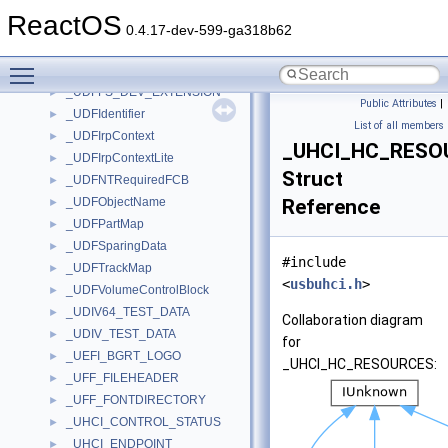
_UDFData
►
ReactOS
_UDFEjectWaitContext
►
0.4.17-dev-599-ga318b62
_UDFFileControlBlock
►
Toggle main menu visibility
_UDFFileIDCacheItem
►
_UDFFS_DEV_EXTENSION
►
Public Attributes
|
_UDFIdentifier
►
List of all members
_UDFIrpContext
►
_UHCI_HC_RESO
_UDFIrpContextLite
►
Struct
_UDFNTRequiredFCB
►
_UDFObjectName
Reference
►
_UDFPartMap
►
_UDFSparingData
►
#include
_UDFTrackMap
►
<
usbuhci.h
>
_UDFVolumeControlBlock
►
_UDIV64_TEST_DATA
►
Collaboration diagram
_UDIV_TEST_DATA
►
for
_UEFI_BGRT_LOGO
►
_UHCI_HC_RESOURCES:
_UFF_FILEHEADER
►
_UFF_FONTDIRECTORY
►
_UHCI_CONTROL_STATUS
►
_UHCI_ENDPOINT
►