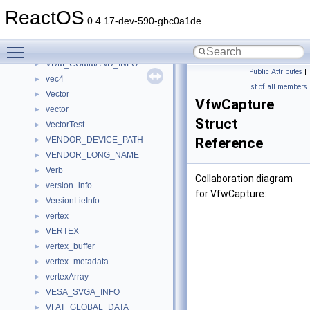
VBScriptAuthor
ReactOS
VBScriptError
►
0.4.17-dev-590-gbc0a1de
VBScriptRegExp
Toggle main menu visibility
vbuf
►
VDM_COMMAND_INFO
►
Public Attributes
|
vec4
►
List of all members
Vector
►
VfwCapture
vector
►
Struct
VectorTest
►
VENDOR_DEVICE_PATH
Reference
►
VENDOR_LONG_NAME
►
Verb
►
Collaboration diagram
version_info
►
for VfwCapture:
VersionLieInfo
►
vertex
►
VERTEX
►
vertex_buffer
►
vertex_metadata
►
vertexArray
►
VESA_SVGA_INFO
►
VFAT_GLOBAL_DATA
►