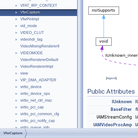
VFAT_IRP_CONTEXT
►
VfwCapture
►
VfwPinImpl
►
vid_mode
►
VIDEO_CLUT
►
videohdr_tag
►
VideoMixingRenderer9
VIDEOMODE
►
VideoRendererDefault
VideoRendererImpl
►
view
►
[
legend
]
VIP_DMA_ADAPTER
►
virtio_device
►
Public Attributes
virtio_device_ops
►
virtio_net_ctrl_mac
►
IUnknown
I
virtio_pci_cap
►
BaseFilter
f
virtio_pci_common_cfg
►
IAMStreamConfig
I
virtio_pci_notify_cap
►
IAMVideoProcAmp
I
virtio_queue_info
►
IPersistPropertyBag
I
VfwCapture
virtio_system_ops
►