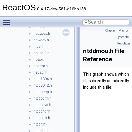
netevent.h
►
ReactOS
netfw.idl
►
0.4.17-dev-581-g16bb138
netioapi.h
►
Toggle main menu visibility
netiodef.h
►
netsh.h
►
Classes
|
Macros
|
nettypes.h
►
Typedefs
|
newdev.h
►
Functions
nldef.h
►
ntddmou.h File
no_sal2.h
►
Reference
npapi.h
►
nserror.h
►
nspapi.h
►
This graph shows which
ntdd1394.h
►
files directly or indirectly
ntdd8042.h
►
include this file:
ntddbeep.h
►
ntddcdrm.h
►
ntddcdvd.h
►
ntddchgr.h
►
ntdddisk.h
►
ntddft.h
►
ntddkbd.h
►