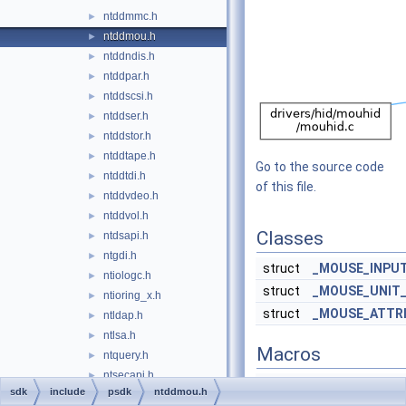
ntddmmc.h
►
ntddmou.h
►
ntddndis.h
►
ntddpar.h
►
ntddscsi.h
►
ntddser.h
►
ntddstor.h
►
ntddtape.h
►
Go to the source code
ntddtdi.h
►
of this file.
ntddvdeo.h
►
ntddvol.h
►
Classes
ntdsapi.h
►
ntgdi.h
►
struct
_MOUSE_INPU
ntiologc.h
►
struct
_MOUSE_UNIT
ntioring_x.h
►
struct
_MOUSE_ATTR
ntldap.h
►
ntlsa.h
►
Macros
ntquery.h
►
ntsecapi.h
►
#
define
DD_MOUSE_D
sdk
include
psdk
ntddmou.h
ntsecpkg.h
►