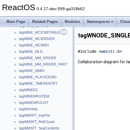
tagWINE_DRIVER
►
ReactOS
tagWINE_HDD
►
0.4.17-dev-599-ga318b62
tagWINE_HIC
►
tagWINE_JOYSTICK
►
Main Page
Related Pages
Modules
Namespaces
Clas
tagWINE_LLTYPE
►
tagWINE_MCICMDTABLE
►
tagWNODE_SINGLE
tagWINE_MCIDRIVER
►
tagWINE_MCIMIDI
►
#include <
wmistr.h
>
tagWINE_MLD
►
tagWINE_MM_DRIVER
►
Collaboration diagram for
tagWINE_MM_DRIVER_PART
►
tagWINE_MMIO
►
tagWINE_PLAYSOUND
►
tagWINE_TIMERENTRY
►
tagWINEDC
►
tagWINEMRUITEM
►
tagWINEMRULIST
►
tagWinHelp
►
tagWMSFT_ImpFile
►
tagWMSFT_RefChunk
►
tagWMSFT_SegContents
►