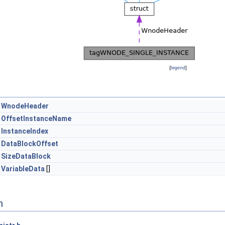
[
legend
]
WnodeHeader
OffsetInstanceName
InstanceIndex
DataBlockOffset
SizeDataBlock
VariableData
[]
n