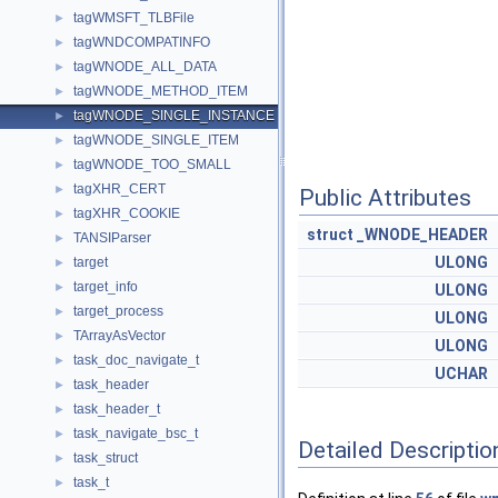
tagWMSFT_TLBFile
►
tagWNDCOMPATINFO
►
tagWNODE_ALL_DATA
►
tagWNODE_METHOD_ITEM
►
tagWNODE_SINGLE_INSTANCE
►
tagWNODE_SINGLE_ITEM
►
tagWNODE_TOO_SMALL
►
tagXHR_CERT
►
Public Attributes
tagXHR_COOKIE
►
struct
_WNODE_HEADER
TANSIParser
►
ULONG
target
►
target_info
►
ULONG
target_process
►
ULONG
TArrayAsVector
►
ULONG
task_doc_navigate_t
►
UCHAR
task_header
►
task_header_t
►
task_navigate_bsc_t
►
Detailed Descriptio
task_struct
►
task_t
►