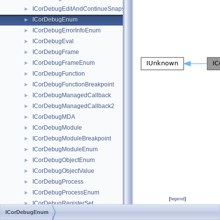
ICorDebugEditAndContinueSnapshot
►
ICorDebugEnum
►
ICorDebugErrorInfoEnum
►
ICorDebugEval
►
ICorDebugFrame
►
ICorDebugFrameEnum
►
ICorDebugFunction
►
ICorDebugFunctionBreakpoint
►
ICorDebugManagedCallback
►
ICorDebugManagedCallback2
►
ICorDebugMDA
►
ICorDebugModule
►
ICorDebugModuleBreakpoint
►
ICorDebugModuleEnum
►
ICorDebugObjectEnum
►
ICorDebugObjectValue
►
ICorDebugProcess
►
ICorDebugProcessEnum
►
[
legend
]
ICorDebugRegisterSet
►
ICorDebugEnum
Collaboration diagram
ICorDebugStepper
►