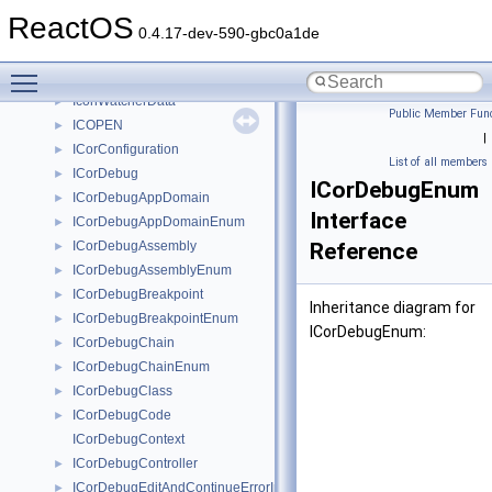
IContinue
►
ReactOS
IContinueCallback
►
0.4.17-dev-590-gbc0a1de
IControlChangeNotify
►
Toggle main menu visibility
IControlInterface
►
IconWatcherData
►
Public Member Func
ICOPEN
►
|
ICorConfiguration
►
List of all members
ICorDebug
►
ICorDebugEnum
ICorDebugAppDomain
►
Interface
ICorDebugAppDomainEnum
►
ICorDebugAssembly
Reference
►
ICorDebugAssemblyEnum
►
ICorDebugBreakpoint
►
Inheritance diagram for
ICorDebugBreakpointEnum
►
ICorDebugEnum:
ICorDebugChain
►
ICorDebugChainEnum
►
ICorDebugClass
►
ICorDebugCode
►
ICorDebugContext
ICorDebugController
►
ICorDebugEditAndContinueErrorInfo
►