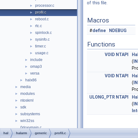
of this file.
processor.c
►
profil.c
►
Macros
reboot.c
►
rtc.c
►
#
define
NDEBUG
spinlock.c
►
sysinfo.c
►
Functions
timer.c
►
usage.c
►
VOID
NTAPI
Ha
include
►
(
IN
omap3
►
Pro
versa
►
VOID
NTAPI
Ha
halx86
►
(
IN
media
►
Pro
modules
►
ULONG_PTR
NTAPI
Ha
ntoskrnl
►
(
IN
sdk
►
Int
subsystems
►
win32ss
►
0doxymain.c
Macro Definition
hal
halarm
generic
profil.c
File Members
►