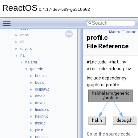
Namespaces
►
ReactOS
Classes
►
0.4.17-dev-599-ga318b62
Files
▼
Toggle main menu visibility
File List
▼
base
►
Macros
|
Functions
boot
►
profil.c
dll
►
File Reference
drivers
►
hal
▼
#include <hal.h>
halarm
▼
#include <debug.h>
generic
▼
beep.c
►
Include dependency
bus.c
►
graph for profil.c:
display.c
►
dma.c
►
drive.c
►
fmutex.c
►
halinit.c
►
misc.c
►
pic.c
►
Go to the source code
portio.c
►