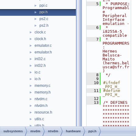
    5
 * PURPOSE:         
ppi.c
►
Programmabl
e 
ppi.h
►
Peripheral 
ps2.c
►
Interface 
emulation -
ps2.h
►
    6
 *                  
i8255A-5 
clock.c
►
compatible
clock.h
►
    7
 * 
PROGRAMMERS
emulator.c
►
:     
Hermes 
emulator.h
►
Belusca-
int32.c
Maito 
►
(hermes.bel
int32.h
►
usca@sfr.fr
)
io.c
►
    8
 */
    9
io.h
►
   10
#ifndef 
memory.c
►
_PPI_H_
   11
#define 
memory.h
►
_PPI_H_
   12
ntvdm.c
►
   13
/* DEFINES 
ntvdm.h
►
***********
***********
resource.h
►
***********
***********
utils.c
►
***********
utils.h
►
***********
**/
subsystems
mvdm
ntvdm
hardware
ppi.h
vddsup.c
►
   14