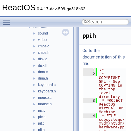
bios
►
ReactOS
console
►
0.4.17-dev-599-ga318b62
cpu
►
Toggle main menu visibility
dos
►
hardware
▼
sound
►
ppi.h
video
►
cmos.c
►
Go to the
cmos.h
►
documentation of this
disk.c
►
file.
disk.h
►
    1
/*
dma.c
►
    2
 * 
COPYRIGHT:       
dma.h
►
GPL - See 
keyboard.c
►
COPYING in 
the top 
keyboard.h
►
level 
directory
mouse.c
►
    3
 * PROJECT:         
mouse.h
ReactOS 
►
Virtual DOS 
pic.c
►
Machine
    4
 * FILE:            
pic.h
►
subsystems/
mvdm/ntvdm/
pit.c
►
hardware/pp
pit.h
►
i.h