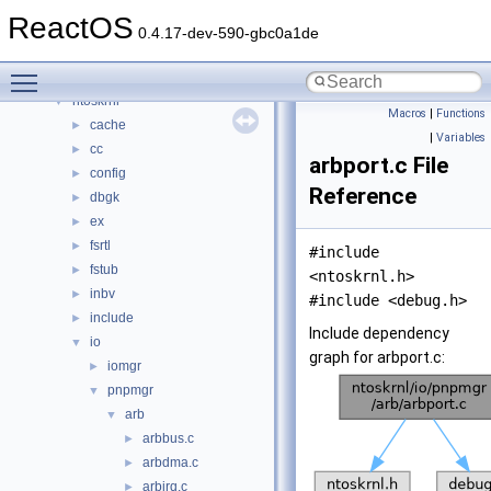
drivers
►
ReactOS
hal
►
0.4.17-dev-590-gbc0a1de
media
►
Toggle main menu visibility
modules
►
ntoskrnl
▼
Macros
|
Functions
cache
►
|
Variables
cc
►
arbport.c File
config
►
Reference
dbgk
►
ex
►
fsrtl
►
#include
fstub
►
<ntoskrnl.h>
inbv
►
#include <debug.h>
include
►
Include dependency
io
▼
graph for arbport.c:
iomgr
►
pnpmgr
▼
arb
▼
arbbus.c
►
arbdma.c
►
arbirq.c
►