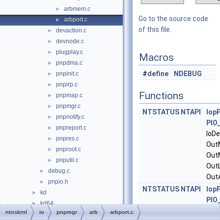
arbmem.c
►
Go to the source code
arbport.c
►
of this file.
devaction.c
►
devnode.c
►
plugplay.c
►
Macros
pnpdma.c
►
#
define
NDEBUG
pnpinit.c
►
pnpirp.c
►
Functions
pnpmap.c
►
pnpmgr.c
►
NTSTATUS
NTAPI
Iop
pnpnotify.c
►
PIO
pnpreport.c
►
IoDe
pnpres.c
►
Out
pnproot.c
►
Out
pnputil.c
►
Out
debug.c
►
Out
pnpio.h
►
NTSTATUS
NTAPI
Iop
kd
►
PIO
kd64
►
IoDe
ntoskrnl
io
pnpmgr
arb
arbport.c
kdbg
►