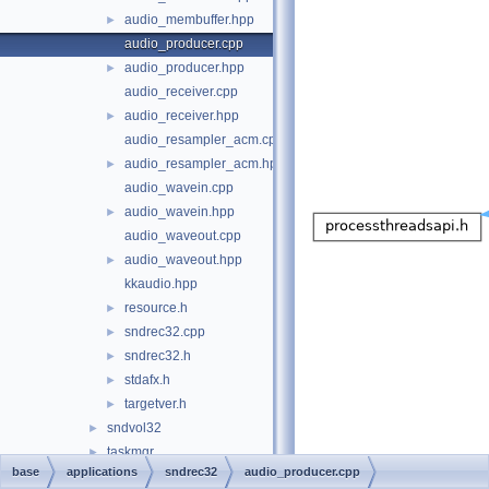
audio_membuffer.hpp
►
audio_producer.cpp
audio_producer.hpp
►
audio_receiver.cpp
audio_receiver.hpp
►
audio_resampler_acm.cpp
audio_resampler_acm.hpp
►
audio_wavein.cpp
audio_wavein.hpp
►
audio_waveout.cpp
audio_waveout.hpp
►
kkaudio.hpp
resource.h
►
sndrec32.cpp
►
sndrec32.h
►
stdafx.h
►
targetver.h
►
sndvol32
►
taskmgr
►
base
applications
sndrec32
audio_producer.cpp
utilman
►