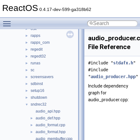
mspaint
►
ReactOS
mstsc
►
0.4.17-dev-599-ga318b62
network
►
Toggle main menu visibility
notepad
►
osk
►
rapps
►
audio_producer.
rapps_com
►
File Reference
regedit
►
regedt32
►
#include "
stdafx.h
"
runas
►
#include
sc
►
"
audio_producer.hpp
"
screensavers
►
sdbinst
►
Include dependency
setup16
►
graph for
shutdown
►
audio_producer.cpp:
sndrec32
▼
audio_api.hpp
audio_def.hpp
►
audio_format.cpp
►
audio_format.hpp
►
audio_membuffer.cpp