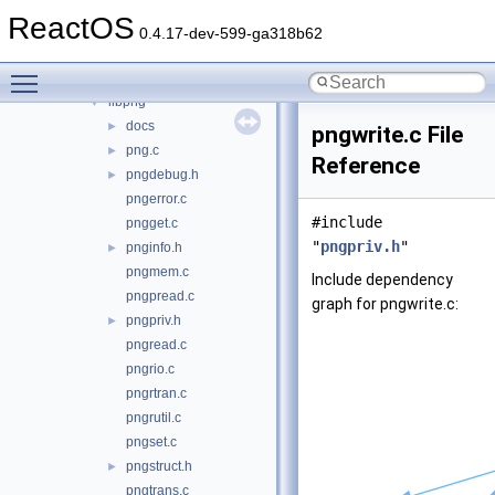
dll
▼
ReactOS
3rdparty
▼
0.4.17-dev-599-ga318b62
dxtn
►
Toggle main menu visibility
libjpeg
►
libpng
▼
docs
►
pngwrite.c File
png.c
►
Reference
pngdebug.h
►
pngerror.c
#include
pngget.c
"
pngpriv.h
"
pnginfo.h
►
pngmem.c
Include dependency
pngpread.c
graph for pngwrite.c:
pngpriv.h
►
pngread.c
pngrio.c
pngrtran.c
pngrutil.c
pngset.c
pngstruct.h
►
pngtrans.c