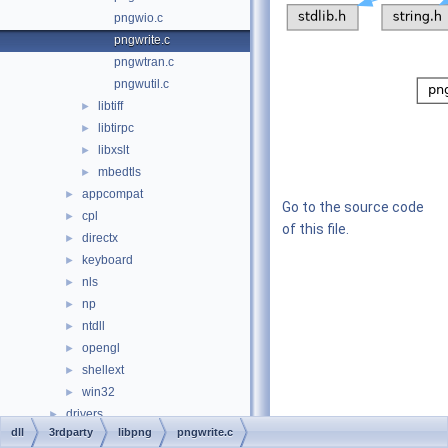
pngwio.c
pngwrite.c
pngwtran.c
pngwutil.c
libtiff
►
libtirpc
►
libxslt
►
mbedtls
►
appcompat
►
Go to the source code
cpl
►
of this file.
directx
►
keyboard
►
nls
►
np
►
ntdll
►
opengl
►
shellext
►
win32
►
drivers
►
dll
3rdparty
libpng
pngwrite.c
hal
►