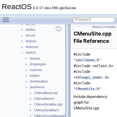
sensapi
►
ReactOS
serialui
►
0.4.17-dev-590-gbc0a1de
setupapi
►
Toggle main menu visibility
sfc
►
sfc_os
►
Macros
|
Functions
sfcfiles
►
CMenuSite.cpp
shcore
►
File Reference
shdoclc
►
shdocvw
►
shell32
▼
#include
dialogs
►
"
shellmenu.h
"
droptargets
►
#include <atlwin.h>
evalcmd
►
#include
folders
►
<
shlwapi_undoc.h
>
shelldesktop
►
#include
shellmenu
▼
"
CMenuSite.h
"
CMenuBand.cpp
►
Include dependency
CMenuBand.h
►
graph for
CMenuDeskBar.cpp
►
CMenuSite.cpp:
CMenuDeskBar.h
►
CMenuFocusManager.cpp
►