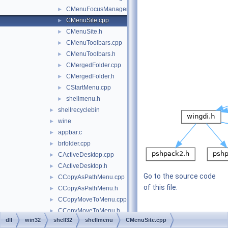
CMenuFocusManager.h
►
CMenuSite.cpp
►
CMenuSite.h
►
CMenuToolbars.cpp
►
CMenuToolbars.h
►
CMergedFolder.cpp
►
CMergedFolder.h
►
CStartMenu.cpp
►
shellmenu.h
►
shellrecyclebin
►
wine
►
appbar.c
►
brfolder.cpp
►
CActiveDesktop.cpp
►
CActiveDesktop.h
►
Go to the source code
CCopyAsPathMenu.cpp
►
of this file.
CCopyAsPathMenu.h
►
CCopyMoveToMenu.cpp
►
CCopyMoveToMenu.h
►
Macros
dll
win32
shell32
shellmenu
CMenuSite.cpp
CDefaultContextMenu.cpp
►