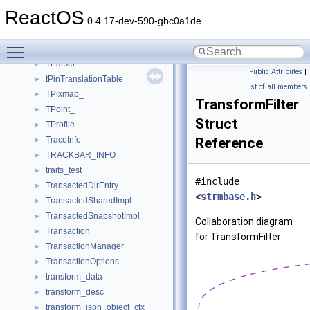
TOOLTIPS_INFO
►
ReactOS
TOPOLOGY
►
0.4.17-dev-590-gbc0a1de
TOrigin_
►
Toggle main menu visibility
tounicode_tests
►
TParser
►
Public Attributes
|
tPinTranslationTable
►
List of all members
TPixmap_
►
TransformFilter
TPoint_
►
Struct
TProfile_
►
TraceInfo
Reference
►
TRACKBAR_INFO
►
traits_test
►
#include
TransactedDirEntry
►
<
strmbase.h
>
TransactedSharedImpl
►
TransactedSnapshotImpl
►
Collaboration diagram
Transaction
►
for TransformFilter:
TransactionManager
►
TransactionOptions
►
transform_data
►
transform_desc
►
transform_json_object_ctx
►