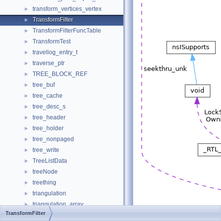
transform_vertices_vertex
►
TransformFilter
►
TransformFilterFuncTable
►
TransformTest
►
travellog_entry_t
►
traverse_ptr
►
TREE_BLOCK_REF
►
tree_buf
►
tree_cache
►
tree_desc_s
►
tree_header
►
tree_holder
►
tree_nonpaged
►
tree_write
►
TreeListData
►
treeNode
►
treething
►
triangulation
►
triangulation_array
►
TransformFilter
Trimline
►
[
legend
]