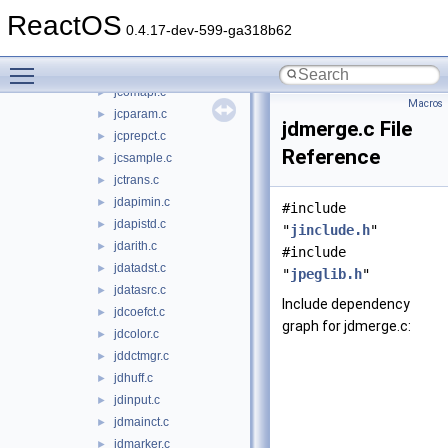
jcinit.c
►
ReactOS
jcmainct.c
►
0.4.17-dev-599-ga318b62
jcmarker.c
►
Toggle main menu visibility
jcmaster.c
►
jcomapi.c
►
Macros
jcparam.c
►
jdmerge.c File
jcprepct.c
►
Reference
jcsample.c
►
jctrans.c
►
jdapimin.c
►
#include
jdapistd.c
►
"
jinclude.h
"
jdarith.c
►
#include
jdatadst.c
►
"
jpeglib.h
"
jdatasrc.c
►
Include dependency
jdcoefct.c
►
graph for jdmerge.c:
jdcolor.c
►
jddctmgr.c
►
jdhuff.c
►
jdinput.c
►
jdmainct.c
►
jdmarker.c
►