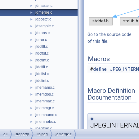
jdmaster.c
►
jdmerge.c
►
jdpostct.c
►
jdsample.c
►
jdtrans.c
►
Go to the source code
jerror.c
►
of this file.
jfdctflt.c
►
jfdctfst.c
►
Macros
jfdctint.c
►
jidctflt.c
►
#
define
JPEG_INTER
jidctfst.c
►
jidctint.c
►
jmemansi.c
►
Macro Definition
jmemdos.c
►
Documentation
jmemmac.c
►
jmemmgr.c
►
jmemname.c
►
◆
jmemnobs.c
►
JPEG_INTERNA
jpegtran.c
►
dll
3rdparty
libjpeg
jdmerge.c
jquant1.c
►
#
define