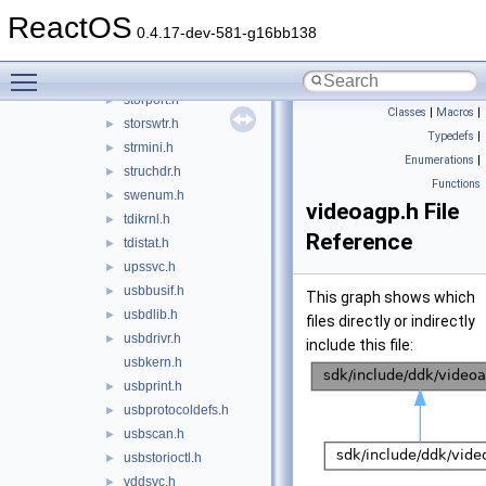
srb.h
►
ReactOS
srbhelper.h
►
0.4.17-dev-581-g16bb138
stdunk.h
►
Toggle main menu visibility
storduid.h
►
storport.h
►
Classes
|
Macros
|
storswtr.h
►
Typedefs
|
strmini.h
►
Enumerations
|
struchdr.h
►
Functions
swenum.h
►
videoagp.h File
tdikrnl.h
►
Reference
tdistat.h
►
upssvc.h
►
usbbusif.h
►
This graph shows which
usbdlib.h
►
files directly or indirectly
usbdrivr.h
►
include this file:
usbkern.h
usbprint.h
►
usbprotocoldefs.h
►
usbscan.h
►
usbstorioctl.h
►
vddsvc.h
►