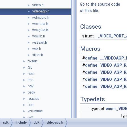
Go to the source code
video.h
►
of this file.
videoagp.h
►
wdmguid.h
►
wmidata.h
►
Classes
wmiguid.h
►
struct
_VIDEO_PORT_
wmilib.h
►
ws2san.h
►
Macros
wsk.h
►
xfilter.h
►
#
define
__VIDEOAGP_
dxsdk
►
#
define
VIDEO_AGP_R
GL
►
#
define
VIDEO_AGP_R
host
►
#
define
VIDEO_AGP_R
ime
►
ndk
#
define
VIDEO_AGP_R
►
psdk
►
Typedefs
reactos
►
ucrt
►
typedef
enum
_VID
vcruntime
►
ty
wdf
►
sdk
include
ddk
videoagp.h
wine
►