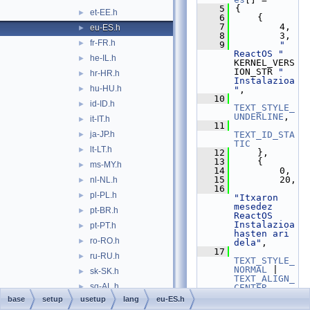
    5
{
et-EE.h
►
    6
    {
    7
        4,
eu-ES.h
►
    8
        3,
fr-FR.h
►
    9
" 
ReactOS "
he-IL.h
►
KERNEL_VERS
ION_STR 
" 
hr-HR.h
►
Instalazioa 
hu-HU.h
►
"
,
   10
id-ID.h
►
TEXT_STYLE_
UNDERLINE
,
it-IT.h
►
   11
ja-JP.h
TEXT_ID_STA
►
TIC
lt-LT.h
►
   12
    },
   13
    {
ms-MY.h
►
   14
        0,
   15
        20,
nl-NL.h
►
   16
pl-PL.h
►
"Itxaron 
mesedez 
pt-BR.h
►
ReactOS 
Instalazioa 
pt-PT.h
►
hasten ari 
ro-RO.h
►
dela"
,
   17
ru-RU.h
►
TEXT_STYLE_
NORMAL
 | 
sk-SK.h
►
TEXT_ALIGN_
sq-AL.h
►
CENTER
,
   18
base
setup
usetup
lang
eu-ES.h
sv-SE.h
►
TEXT_ID_STA