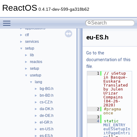
Classes
►
ReactOS
Files
▼
0.4.17-dev-599-ga318b62
File List
▼
Toggle main menu visibility
base
▼
applications
►
ctf
►
eu-ES.h
services
►
setup
▼
Go to the
lib
►
documentation of this
reactos
►
file.
setup
►
    1
// uSetup 
usetup
▼
in Basque-
Euskara 
lang
▼
Translated 
bg-BG.h
►
by Julen 
Urizar 
bn-BD.h
►
Compains 
(04-26-
cs-CZ.h
►
2020)
da-DK.h
    2
#pragma 
►
once
de-DE.h
►
    3
    4
static
el-GR.h
►
MUI_ENTRY
euESSetupIn
en-US.h
►
itPageEntri
es-ES.h
►
es
[] =