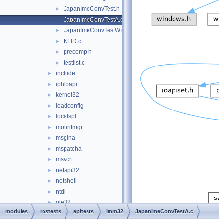
JapanImeConvTest.h
►
JapanImeConvTestA.c
JapanImeConvTestW.c
►
KLID.c
►
precomp.h
►
testlist.c
►
include
►
iphlpapi
►
kernel32
►
loadconfig
►
localspl
►
mountmgr
►
msgina
►
mspatcha
►
msvcrt
►
netapi32
►
netshell
►
ntdll
►
ole32
►
modules
rostests
apitests
imm32
JapanImeConvTestA.c
opengl32
►