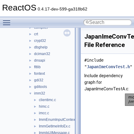
browseui
►
ReactOS
cmd
►
0.4.17-dev-599-ga318b62
com
►
Toggle main menu visibility
comctl32
►
compiler
►
crt
►
JapanImeConvTe
crypt32
►
File Reference
dbghelp
►
dciman32
►
#include
dnsapi
►
"
JapanImeConvTest.h
"
fltlib
►
fontext
►
Include dependency
gdi32
►
graph for
gditools
►
JapanImeConvTestA.c:
imm32
▼
clientimc.c
►
himc.c
►
imcc.c
►
ImmEnumInputContext.c
►
ImmGetImeInfoEx.c
►
ImmIsUIMessage.c
►