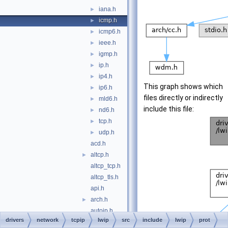
iana.h
►
icmp.h
►
icmp6.h
►
ieee.h
►
igmp.h
►
ip.h
►
ip4.h
►
This graph shows which
ip6.h
►
files directly or indirectly
mld6.h
►
include this file:
nd6.h
►
tcp.h
►
udp.h
►
acd.h
altcp.h
►
altcp_tcp.h
altcp_tls.h
api.h
arch.h
►
autoip.h
drivers
network
tcpip
lwip
src
include
lwip
prot
debug.h
►