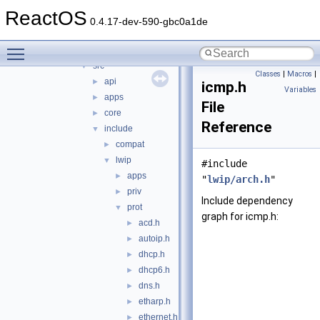
include
►
ReactOS
ip
►
0.4.17-dev-590-gbc0a1de
lwip
▼
Toggle main menu visibility
doc
►
src
▼
Classes
|
Macros
|
api
►
icmp.h
Variables
apps
►
File
core
►
Reference
include
▼
compat
►
lwip
▼
#include
apps
►
"
lwip/arch.h
"
priv
►
Include dependency
prot
▼
graph for icmp.h:
acd.h
►
autoip.h
►
dhcp.h
►
dhcp6.h
►
dns.h
►
etharp.h
►
ethernet.h
►