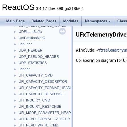
UART_DEVICE_PATH
►
ReactOS
UART_FLOW_CONTROL_DEVICE_PATH
►
0.4.17-dev-599-ga318b62
UDATE
►
udec3
►
Main Page
Related Pages
Modules
Namespaces
Clas
UDF_MEDIA_CLASS_NAMES
►
UDFIdentSuffix
►
UFxTelemetryDrive
UdfPartitionMap2
►
udp_hdr
►
#include <
fxtelemetryu
UDP_HEADER
►
UDP_PSEUDO_HEADER
►
Collaboration diagram for U
UDP_STATISTICS
►
udphdr
►
UFI_CAPACITY_CMD
►
UFI_CAPACITY_DESCRIPTOR
►
UFI_CAPACITY_FORMAT_HEADER
►
UFI_CAPACITY_RESPONSE
►
UFI_INQUIRY_CMD
►
UFI_INQUIRY_RESPONSE
►
UFI_MODE_PARAMETER_HEADER
►
UFI_READ_FORMAT_CAPACITY
►
UFI_READ_WRITE_CMD
►