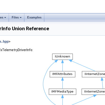
ses
Files
Examples
rInfo Union Reference
m.hpp
>
FxTelemetryDriverInfo: