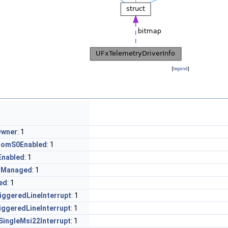
[
legend
]
Owner
: 1
romS0Enabled
: 1
Enabled
: 1
mManaged
: 1
ed
: 1
iggeredLineInterrupt
: 1
ggeredLineInterrupt
: 1
ingleMsi22Interrupt
: 1