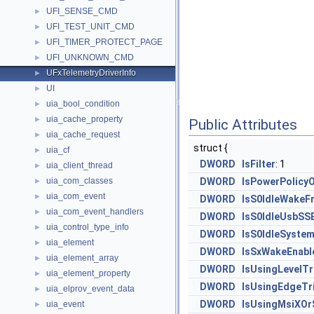
UFI_SENSE_CMD
►
UFI_TEST_UNIT_CMD
►
UFI_TIMER_PROTECT_PAGE
►
UFI_UNKNOWN_CMD
►
UFxTelemetryDriverInfo
►
UI
►
uia_bool_condition
►
uia_cache_property
►
Public Attributes
uia_cache_request
►
struct {
uia_cf
►
DWORD
IsFilter
: 1
uia_client_thread
►
uia_com_classes
DWORD
IsPowerPolicy
►
uia_com_event
►
DWORD
IsS0IdleWakeF
uia_com_event_handlers
►
DWORD
IsS0IdleUsbSS
uia_control_type_info
►
DWORD
IsS0IdleSyste
uia_element
►
DWORD
IsSxWakeEnabl
uia_element_array
►
DWORD
IsUsingLevelTr
uia_element_property
►
DWORD
IsUsingEdgeTri
uia_elprov_event_data
►
DWORD
IsUsingMsiXOrS
uia_event
►