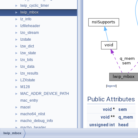
lwip_cyclic_timer
►
lwip_mbox
►
lz_info
►
lzfileheader
►
lzo_stream
►
lzstate
►
lzw_dict
►
lzw_state
►
lzx_bits
►
lzx_data
►
lzx_results
►
LZXstate
►
[
legend
]
M128
►
MAC_ADDR_DEVICE_PATH
►
Public Attributes
mac_entry
macel
►
void
*
sem
macho64_nlist
►
void
**
q_mem
macho_debug_info
►
unsigned
int
head
macho_header
►
unsigned
int
tail
lwip_mbox
macho_info
►