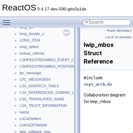
logline
►
ReactOS
LOGOFF_DLG_CONTEXT
►
0.4.17-dev-590-gbc0a1de
LOGPALETTE256
►
Toggle main menu visibility
LOGPEN16
►
long_ad
►
Public Attributes
|
long_double_s
►
List of all members
LONG_ITEM
►
lwip_mbox
long_option
►
Struct
lookup_referral
►
LOOPEDSTREAMING_EVENT_CONTEXT
Reference
►
LOOPEDSTREAMING_POSITION_EVENT_DATA
►
lpc_message
►
#include
LPC_MESSAGE64
►
<
sys_arch.h
>
LSA_DISPATCH_TABLE
►
LSA_REFERENCED_DOMAIN_LIST
►
Collaboration diagram
LSA_TRANSLATED_NAME
►
for lwip_mbox:
LSA_TRUST_INFORMATION
►
lsarpc
►
LsCacheItem
►
LVINSERTMARK
►
lwip_callback_msg
►