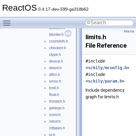
schily
▼
ReactOS
align.h
0.4.17-dev-599-ga318b62
archdefs.h
Toggle main menu visibility
assert.h
►
avoffset.h
Macros
btorder.h
limits.h
ccomdefs.h
►
File Reference
checkerr.h
►
ctype.h
#include
device.h
►
<
schily/mconfig.h
>
dirent.h
►
#include
dlfcn.h
►
<
schily/param.h
>
errno.h
►
fcntl.h
►
Include dependency
float.h
graph for limits.h:
fnmatch.h
►
getargs.h
►
iconv.h
►
intcvt.h
►
inttypes.h
io.h
►