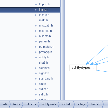
libport.h
►
limits.h
►
locale.h
►
math.h
maxpath.h
►
mconfig.h
►
nlsdefs.h
►
param.h
►
patmatch.h
►
prototyp.h
►
schily.h
►
sha3.h
siconv.h
►
sigblk.h
►
standard.h
►
stat.h
►
stdint.h
►
stdio.h
►
stdlib.h
►
sdk
tools
mkisofs
schilytools
include
schily
limits.h
string.h
►