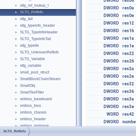
DWORD
res06
sltg_ref_lookup_t
►
DWORD
res0a
SLTG_RefInfo
►
DWORD
res0e
sltg_tail
►
DWORD
res12
sltg_typeinfo_header
►
DWORD
res16
SLTG_TypeInfoHeader
►
DWORD
res1a
SLTG_TypeInfoTail
►
sltg_typelib
DWORD
res1e
►
SLTG_UnknownRefInfo
►
DWORD
res22
SLTG_Variable
►
DWORD
res26
sltg_variable
►
DWORD
res2a
small_pool_struct
►
DWORD
res2e
SmallBlockChainStream
►
DWORD
res32
SmallObj
►
DWORD
res36
SmartTeeFilter
►
DWORD
res3a
smbios_baseboard
►
smbios_bios
►
DWORD
res3e
smbios_chassis
►
WORD
res42
smbios_header
►
DWORD
numbe
smbios_prologue
►
WORD
res50
SLTG_RefInfo
smbios_system
►