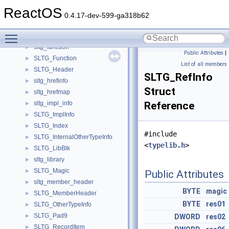
SLTG_BlkEntry
►
ReactOS
sltg_block
►
0.4.17-dev-599-ga318b62
sltg_data
►
Toggle main menu visibility
SLTG_EnumItem
►
sltg_function
►
Public Attributes
|
SLTG_Function
►
List of all members
SLTG_Header
►
SLTG_RefInfo
sltg_hrefinfo
►
Struct
sltg_hrefmap
►
sltg_impl_info
Reference
►
SLTG_ImplInfo
►
SLTG_Index
►
#include
SLTG_InternalOtherTypeInfo
►
<
typelib.h
>
SLTG_LibBlk
►
sltg_library
►
SLTG_Magic
►
Public Attributes
sltg_member_header
►
BYTE
magic
SLTG_MemberHeader
►
BYTE
res01
SLTG_OtherTypeInfo
►
SLTG_Pad9
►
DWORD
res02
SLTG_RecordItem
►