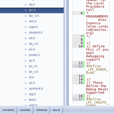
the Local 
ldr.h
►
Procedure 
Call
lpc.h
►
    6
* 
lpc_x.h
►
PROGRAMMERS
:     Alex 
mm.h
►
Ionescu 
(alex.iones
napi.h
►
cu@reactos.
ntoskrnl.h
►
org)
    7
*/
ob.h
►
    8
    9
//
ob_x.h
►
   10
// Define 
po.h
this if you 
►
want 
probe.h
►
debugging 
support
ps.h
►
   11
//
   12
#define 
ps_i.h
►
_LPC_DEBUG_                                         
ps_x.h
►
0x00
   13
rtl.h
►
   14
//
   15
// These 
se.h
►
define the 
spinlock.h
►
Debug Masks 
Supported
tag.h
►
   16
//
   17
#define 
test.h
►
LPC_CREATE_
vdm.h
►
DEBUG                                    
0x01
ntoskrnl
include
internal
lpc.h
config.h
   18
#define 