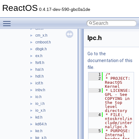
arm
►
ReactOS
i386
►
0.4.17-dev-590-gbc0a1de
x86x64
►
Toggle main menu visibility
cc.h
►
cm.h
►
cm_x.h
►
lpc.h
cmboot.h
►
dbgk.h
►
Go to the
ex.h
►
documentation of this
fsrtl.h
►
file.
hal.h
►
    1
/*
hdl.h
►
    2
* PROJECT:         
ReactOS 
icif.h
►
Kernel
inbv.h
►
    3
* LICENSE:         
GPL - See 
io.h
►
COPYING in 
the top 
io_i.h
►
level 
io_x.h
directory
►
    4
* FILE:            
kd.h
►
ntoskrnl/in
clude/inter
kd64.h
►
nal/lpc.h
    5
* PURPOSE:         
ke.h
►
Internal 
ke_x.h
►
header for 